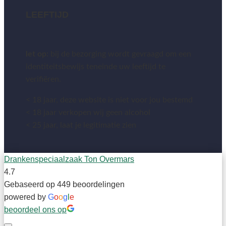
LEEFTIJD
let op:
bij de bezorging wordt gevraagd om een
identiteitsbewijs teneinde uw leeftijd te
verifiëren.
< 18 jaar, deze website is niet voor jou bestemd
< 18 jaar verkopen wij geen alcohol
< 25 jaar, laat je legitimatie zien
Drankenspeciaalzaak Ton Overmars
4.7
Gebaseerd op 449 beoordelingen
powered by
G
o
o
g
l
e
beoordeel ons op