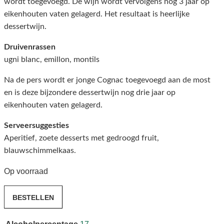
wordt toegevoegd. De wijn wordt vervolgens nog 3 jaar op
eikenhouten vaten gelagerd. Het resultaat is heerlijke
dessertwijn.
Druivenrassen
ugni blanc, emillon, montils
Na de pers wordt er jonge Cognac toegevoegd aan de most
en is deze bijzondere dessertwijn nog drie jaar op
eikenhouten vaten gelagerd.
Serveersuggesties
Aperitief, zoete desserts met gedroogd fruit,
blauwschimmelkaas.
Op voorraad
Menard
BESTELLEN
Pineau
des