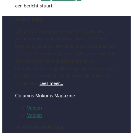
een bericht stuurt.
OVER ONS
Wij bij Drankenspeciaalzaak Ton Overmars
proberen uw en ons leven al sinds 1971 een
beetje aangenamer te maken door u dranken aan
te raden waar wij in geloven. Wist u dat wij met
drie vinologen en vier gedistilleerd- en
bierspecialisten dagelijks bezig zijn de beste prijs-
kwaliteit voorstellen op de mondiale markt te
ontdekken.
Lees meer…
Columns Mokums Magazine
Volgen
Volgen
KLANTENSERVICE