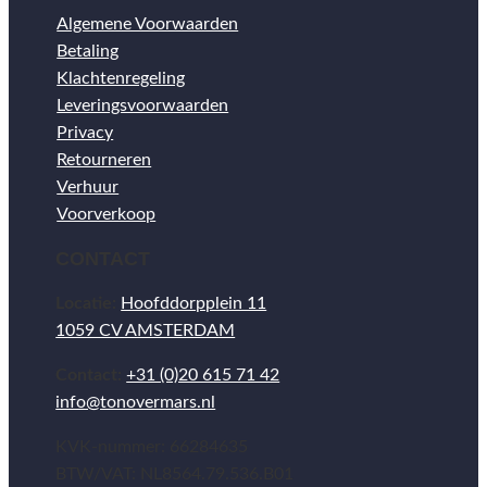
Algemene Voorwaarden
Betaling
Klachtenregeling
Leveringsvoorwaarden
Privacy
Retourneren
Verhuur
Voorverkoop
CONTACT
Locatie:
Hoofddorpplein 11
1059 CV AMSTERDAM
Contact:
+31 (0)20 615 71 42
info@tonovermars.nl
KVK-nummer: 66284635
BTW/VAT: NL8564.79.536.B01