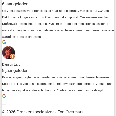
6 jaar geleden
Op zoek geweest voor een cocktail naar apricot brandy van bols. Bij G&G en 
DirkIII niet te krijgen en bij Ton Overmars natuurlijk wel. Ook meteen een fles 
Kruškovac (perenlikeur) gekocht. Was mijn jeugdsentiment toen ik als tiener 
met vakamtie ging naar Joegoslavië. Niet zo bekend maar zeer zeker de moeite 
waard om eens te proberen.
Damiön La B.
8 jaar geleden
Bijzonder goed slijterij wie meedenken om het ervaring nog leuker te maken. 
Kocht een fles vodka als cadeau en de medewerker ging beneden zoeken naar 
bijzonder verpakking die er bij hoorde. Cadeau was meer dan geslaagd
© 2026 Drankenspeciaalzaak Ton Overmars