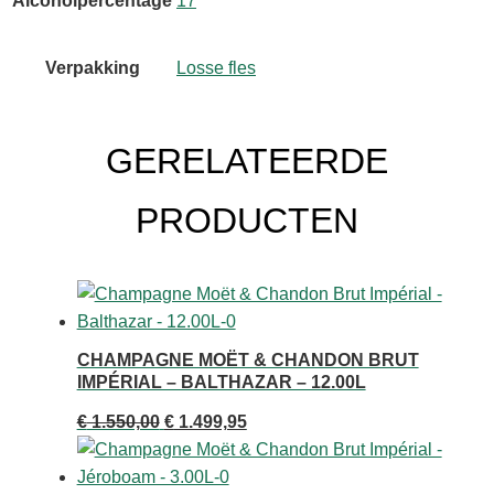
Alcoholpercentage
17
Charentes
Blanc
aantal
Verpakking
Losse fles
GERELATEERDE
PRODUCTEN
CHAMPAGNE MOËT & CHANDON BRUT
IMPÉRIAL – BALTHAZAR – 12.00L
Oorspronkelijke
Huidige
€
1.550,00
€
1.499,95
prijs
prijs
was:
is: