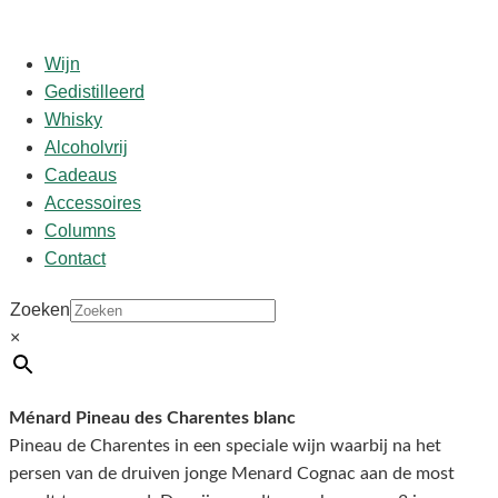
Wijn
Gedistilleerd
Whisky
Start
/
shop
/
Dessert
/ Menard Pineau des Charentes
Alcoholvrij
Blanc
Cadeaus
Accessoires
Columns
Menard Pineau des
Contact
Charentes Blanc
Zoeken
×
€
15,50
Ménard Pineau des Charentes blanc
Pineau de Charentes in een speciale wijn waarbij na het
persen van de druiven jonge Menard Cognac aan de most