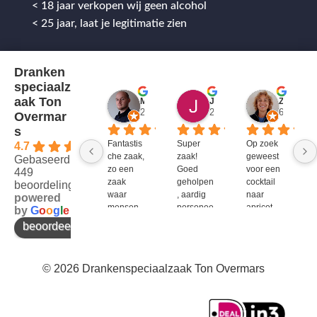
< 18 jaar verkopen wij geen alcohol
< 25 jaar, laat je legitimatie zien
Dranken
speciaalz
aak Ton
Mitch Van M.
Jules
ZenZetiV @
2 jaar geleden
2 jaar geleden
6 jaar ge
Overmar
s
Fantastis
Super 
Op zoek 
4.7
che zaak, 
zaak! 
geweest 
Gebaseerd op
zo een 
Goed 
voor een 
449
zaak 
geholpen
cocktail 
beoordelingen
waar 
, aardig 
naar 
powered
mensen 
personee
apricot 
by
G
o
o
g
l
e
werken 
l en veel 
brandy 
beoordeel ons op
die 
te 
van bols. 
kennis 
bieden!
Bij G&G 
en 
en DirkIII 
© 2026 Drankenspeciaalzaak Ton Overmars
enthousi
niet te 
asme 
krijgen 
bezitten 
en bij 
en weten 
Ton 