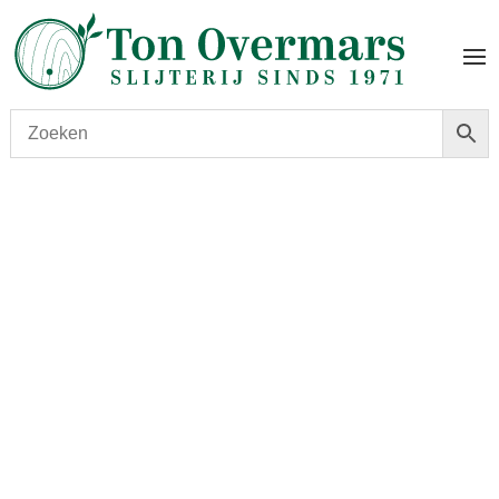
Start
/
shop
/
Land
/
Frankrijk
/
Normandië
/ Du Breuil 12
Ans 0.70