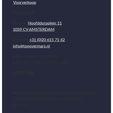
Voorverkoop
CONTACT
Locatie:
Hoofddorpplein 11
1059 CV AMSTERDAM
Contact:
+31 (0)20 615 71 42
info@tonovermars.nl
KVK-nummer: 66284635
BTW/VAT: NL8564.79.536.B01
LEEFTIJD
let op:
bij de bezorging wordt gevraagd om een
identiteitsbewijs teneinde uw leeftijd te
verifiëren.