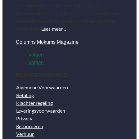
drie vinologen en vier gedistilleerd- en
bierspecialisten dagelijks bezig zijn de beste prijs-
kwaliteit voorstellen op de mondiale markt te
ontdekken.
Lees meer…
Columns Mokums Magazine
Volgen
Volgen
KLANTENSERVICE
Algemene Voorwaarden
Betaling
Klachtenregeling
Leveringsvoorwaarden
Privacy
Retourneren
Verhuur