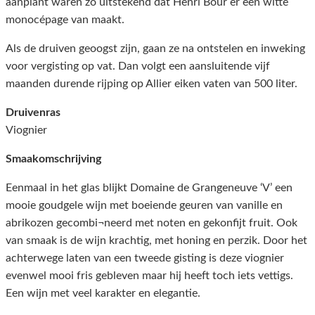
aanplant waren zo uitstekend dat Henri Bour er een witte
monocépage van maakt.
Als de druiven geoogst zijn, gaan ze na ontstelen en inweking
voor vergisting op vat. Dan volgt een aansluitende vijf
maanden durende rijping op Allier eiken vaten van 500 liter.
Druivenras
Viognier
Smaakomschrijving
Eenmaal in het glas blijkt Domaine de Grangeneuve ‘V’ een
mooie goudgele wijn met boeiende geuren van vanille en
abrikozen gecombi¬neerd met noten en gekonfijt fruit. Ook
van smaak is de wijn krachtig, met honing en perzik. Door het
achterwege laten van een tweede gisting is deze viognier
evenwel mooi fris gebleven maar hij heeft toch iets vettigs.
Een wijn met veel karakter en elegantie.