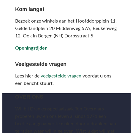
Kom langs!
Bezoek onze winkels aan het Hoofddorpplein 11,
Gelderlandplein 20 Middenweg 57A,
Beukenweg
12.
Ook in Bergen (NH) Dorpsstraat 5 !
Openingstijden
Veelgestelde vragen
Lees hier de
veelgestelde vragen
voordat u ons
een bericht stuurt.
OVER ONS
Wij bij Drankenspeciaalzaak Ton Overmars
proberen uw en ons leven al sinds 1971 een
beetje aangenamer te maken door u dranken aan
te raden waar wij in geloven. Wist u dat wij met