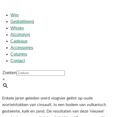
Wijn
Gedistilleerd
Whisky
Start
/
shop
/
Wijn
/ Domaine de Grangeneuve ‘V’ –
Alcoholvrij
Viognier
Cadeaus
Accessoires
Columns
Domaine de Grangeneuve ‘V’
Contact
– Viognier
Zoeken
×
€
17,95
Enkele jaren geleden werd viognier geënt op oude
wortelstokken van cinsault, in een bodem van vulkanisch
gesteente, kalk en zand. De resultaten van deze ‘nieuwe’