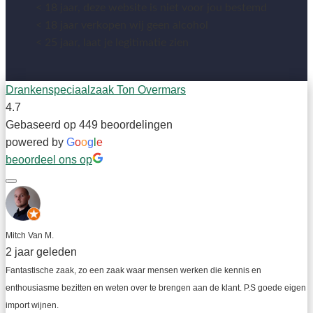
< 18 jaar, deze website is niet voor jou bestemd
< 18 jaar verkopen wij geen alcohol
< 25 jaar, laat je legitimatie zien
Drankenspeciaalzaak Ton Overmars
4.7
Gebaseerd op 449 beoordelingen
powered by
G
o
o
g
l
e
beoordeel ons op
Mitch Van M.
2 jaar geleden
Fantastische zaak, zo een zaak waar mensen werken die kennis en 
enthousiasme bezitten en weten over te brengen aan de klant. P.S goede eigen 
import wijnen.