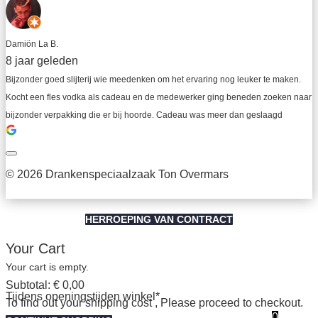
Damiön La B.
8 jaar geleden
Bijzonder goed slijterij wie meedenken om het ervaring nog leuker te maken. 
Kocht een fles vodka als cadeau en de medewerker ging beneden zoeken naar 
bijzonder verpakking die er bij hoorde. Cadeau was meer dan geslaagd
© 2026 Drankenspeciaalzaak Ton Overmars
HERROEPING VAN CONTRACT
Your Cart
Your cart is empty.
Subtotal:
€
0,00
Tijdens openingstijden winkel*
To find out your shipping cost , Please proceed to checkout.
0