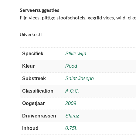
Serveersuggesties
Fijn vlees, pittige stoofschotels, gegrild vlees, wild, elk
Uitverkocht
Specifiek
Stille wijn
Kleur
Rood
Substreek
Saint-Joseph
Classification
A.O.C.
Oogstjaar
2009
Druivenrassen
Shiraz
Inhoud
0.75L