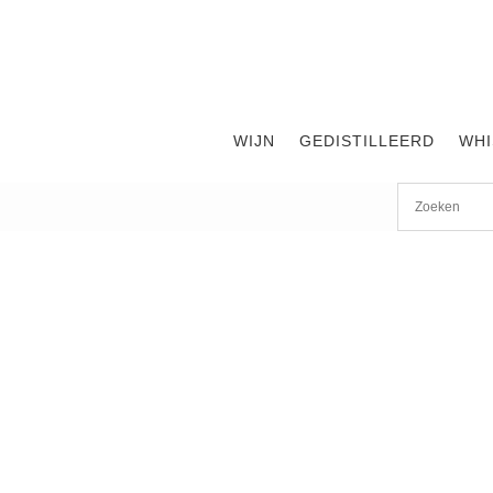
WIJN
GEDISTILLEERD
WHI
Start
/
shop
/
Wijn
/ François de Tournon 2009