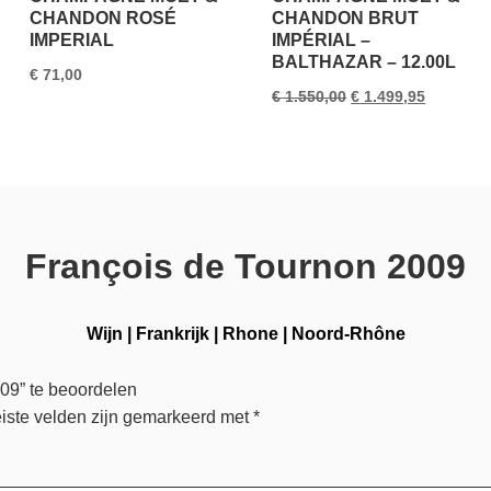
CHANDON ROSÉ
CHANDON BRUT
IMPERIAL
IMPÉRIAL –
BALTHAZAR – 12.00L
€
71,00
Oorspronkelijke
Huidige
€
1.550,00
€
1.499,95
prijs
prijs
was:
is:
€ 1.550,00.
€ 1.499,9
François de Tournon 2009
Wijn
|
Frankrijk
|
Rhone
|
Noord-Rhône
09” te beoordelen
iste velden zijn gemarkeerd met
*