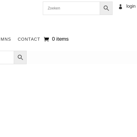
login

0 items
UMNS
CONTACT