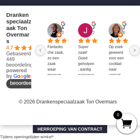
Dranken
speciaalz
aak Ton
Mitch Van M.
Jules
ZenZetiV @
2 jaar geleden
2 jaar geleden
6 jaar ge
Overmar
s
Fantastis
Super 
Op zoek 
4.7
che zaak, 
zaak! 
geweest 
Gebaseerd op
zo een 
Goed 
voor een 
449
zaak 
geholpen
cocktail 
beoordelingen
waar 
, aardig 
naar 
powered
mensen 
personee
apricot 
by
G
o
o
g
l
e
werken 
l en veel 
brandy 
beoordeel ons op
die 
te 
van bols. 
kennis 
bieden!
Bij G&G 
en 
en DirkIII 
© 2026 Drankenspeciaalzaak Ton Overmars
enthousi
niet te 
asme 
krijgen 
bezitten 
en bij 
0
en weten 
Ton 
over te 
Overmar
HERROEPING VAN CONTRACT
brengen 
s 
Tijdens openingstijden winkel*
aan de 
natuurlijk 