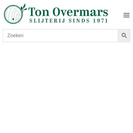
Start
/
shop
/
Wijn
/ Antoine Simoneau classic