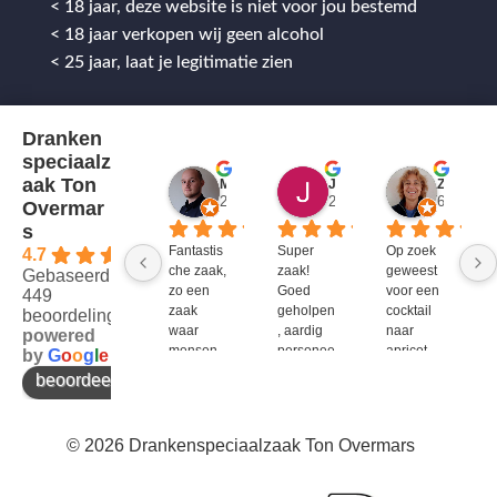
< 18 jaar, deze website is niet voor jou bestemd
< 18 jaar verkopen wij geen alcohol
< 25 jaar, laat je legitimatie zien
Dranken
speciaalz
aak Ton
Mitch Van M.
Jules
ZenZetiV @
2 jaar geleden
2 jaar geleden
6 jaar ge
Overmar
s
Fantastis
Super 
Op zoek 
4.7
che zaak, 
zaak! 
geweest 
Gebaseerd op
zo een 
Goed 
voor een 
449
zaak 
geholpen
cocktail 
beoordelingen
waar 
, aardig 
naar 
powered
mensen 
personee
apricot 
by
G
o
o
g
l
e
werken 
l en veel 
brandy 
beoordeel ons op
die 
te 
van bols. 
kennis 
bieden!
Bij G&G 
en 
en DirkIII 
© 2026 Drankenspeciaalzaak Ton Overmars
enthousi
niet te 
asme 
krijgen 
bezitten 
en bij 