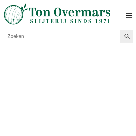
Start
/
shop
/
Wijn
/ Terres Basses Laballe blanc