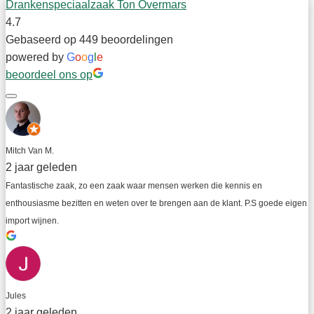
Drankenspeciaalzaak Ton Overmars
4.7
Gebaseerd op 449 beoordelingen
powered by
G
o
o
g
l
e
beoordeel ons op
Mitch Van M.
2 jaar geleden
Fantastische zaak, zo een zaak waar mensen werken die kennis en 
enthousiasme bezitten en weten over te brengen aan de klant. P.S goede eigen 
import wijnen.
Jules
2 jaar geleden