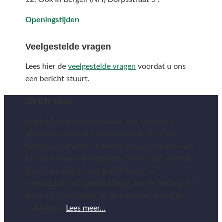
Openingstijden
Veelgestelde vragen
Lees hier de
veelgestelde vragen
voordat u ons
een bericht stuurt.
OVER ONS
Wij bij Drankenspeciaalzaak Ton Overmars
proberen uw en ons leven al sinds 1971 een
beetje aangenamer te maken door u dranken aan
te raden waar wij in geloven. Wist u dat wij met
drie vinologen en vier gedistilleerd- en
bierspecialisten dagelijks bezig zijn de beste prijs-
kwaliteit voorstellen op de mondiale markt te
ontdekken.
Lees meer…