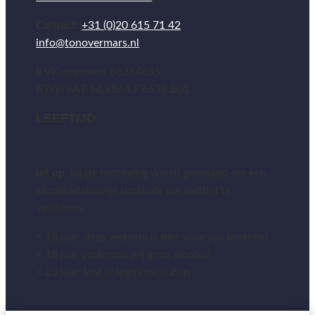
Contact:
+31 (0)20 615 71 42
info@tonovermars.nl
KVK-nummer: 66284635
BTW/VAT: NL8564.79.536.B01
LEEFTIJD
let op:
bij de bezorging wordt gevraagd om een
identiteitsbewijs teneinde uw leeftijd te
verifiëren.
< 18 jaar, deze website is niet voor jou bestemd
< 18 jaar verkopen wij geen alcohol
< 25 jaar, laat je legitimatie zien