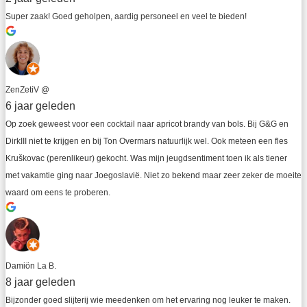
Super zaak! Goed geholpen, aardig personeel en veel te bieden!
ZenZetiV @
6 jaar geleden
Op zoek geweest voor een cocktail naar apricot brandy van bols. Bij G&G en 
DirkIII niet te krijgen en bij Ton Overmars natuurlijk wel. Ook meteen een fles 
Kruškovac (perenlikeur) gekocht. Was mijn jeugdsentiment toen ik als tiener 
met vakamtie ging naar Joegoslavië. Niet zo bekend maar zeer zeker de moeite 
waard om eens te proberen.
Damiön La B.
8 jaar geleden
Bijzonder goed slijterij wie meedenken om het ervaring nog leuker te maken. 