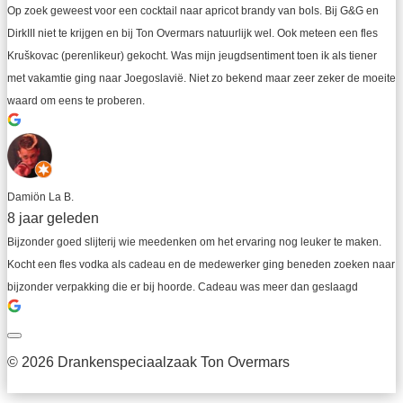
Op zoek geweest voor een cocktail naar apricot brandy van bols. Bij G&G en 
DirkIII niet te krijgen en bij Ton Overmars natuurlijk wel. Ook meteen een fles 
Kruškovac (perenlikeur) gekocht. Was mijn jeugdsentiment toen ik als tiener 
met vakamtie ging naar Joegoslavië. Niet zo bekend maar zeer zeker de moeite 
waard om eens te proberen.
Damiön La B.
8 jaar geleden
Bijzonder goed slijterij wie meedenken om het ervaring nog leuker te maken. 
Kocht een fles vodka als cadeau en de medewerker ging beneden zoeken naar 
bijzonder verpakking die er bij hoorde. Cadeau was meer dan geslaagd
© 2026 Drankenspeciaalzaak Ton Overmars