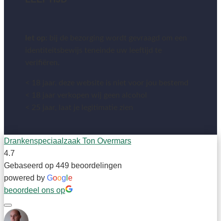
let op:
bij de bezorging wordt gevraagd om een
identiteitsbewijs teneinde uw leeftijd te
verifiëren.
< 18 jaar, deze website is niet voor jou bestemd
< 18 jaar verkopen wij geen alcohol
< 25 jaar, laat je legitimatie zien
Drankenspeciaalzaak Ton Overmars
4.7
Gebaseerd op 449 beoordelingen
powered by
G
o
o
g
l
e
beoordeel ons op