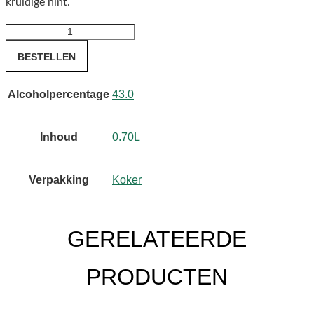
kruidige hint.
Connemara
43%
BESTELLEN
DE
Peated
Alcoholpercentage
43.0
0.70
aantal
Inhoud
0.70L
Verpakking
Koker
GERELATEERDE
PRODUCTEN