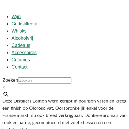
Wijn
Gedistilleerd
Whisky
Start
/
shop
/
Land
/
Ierland
/ Connemara 43% DE
Alcoholvrij
Peated 0.70
Cadeaus
Accessoires
Connemara 43% DE Peated
Columns
Contact
0.70
Zoeken
×
€
42,50
Deze Distillers Edition werd gerijpt in bourbon vaten en kreeg
een finish op Oloroso vat. Oorspronkelijk enkel voor de
Franse markt, nu ook breed verkrijgbaar. Donkere aroma’s van
rook en aarde, gecombineerd met zoete bessen en een