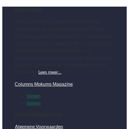
OVER ONS
Wij bij Drankenspeciaalzaak Ton Overmars
proberen uw en ons leven al sinds 1971 een
beetje aangenamer te maken door u dranken aan
te raden waar wij in geloven. Wist u dat wij met
drie vinologen en vier gedistilleerd- en
bierspecialisten dagelijks bezig zijn de beste prijs-
kwaliteit voorstellen op de mondiale markt te
ontdekken.
Lees meer…
Columns Mokums Magazine
Volgen
Volgen
KLANTENSERVICE
Algemene Voorwaarden