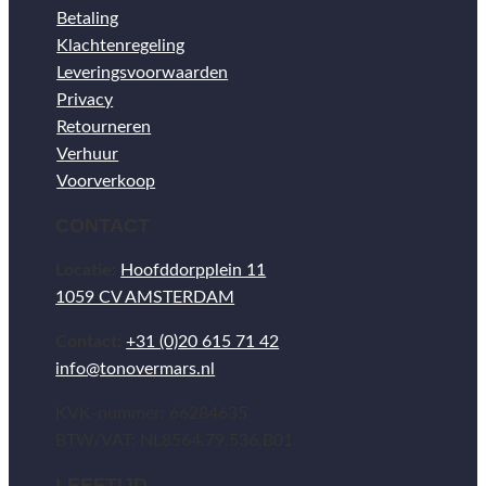
Betaling
Klachtenregeling
Leveringsvoorwaarden
Privacy
Retourneren
Verhuur
Voorverkoop
CONTACT
Locatie:
Hoofddorpplein 11
1059 CV AMSTERDAM
Contact:
+31 (0)20 615 71 42
info@tonovermars.nl
KVK-nummer: 66284635
BTW/VAT: NL8564.79.536.B01
LEEFTIJD