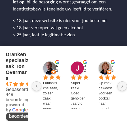
let op:
bij de bezorging wordt gevraagd om een
identiteitsbewijs teneinde uw leeftijd te verifiëren.
< 18 jaar, deze website is niet voor jou bestemd
< 18 jaar verkopen wij geen alcohol
< 25 jaar, laat je legitimatie zien
Dranken
speciaalz
aak Ton
Mitch Van M.
Jules
ZenZetiV @
2 jaar geleden
2 jaar geleden
6 jaar ge
Overmar
s
Fantastis
Super 
Op zoek 
4.7
che zaak, 
zaak! 
geweest 
Gebaseerd op
zo een 
Goed 
voor een 
449
zaak 
geholpen
cocktail 
beoordelingen
waar 
, aardig 
naar 
powered
mensen 
personee
apricot 
by
G
o
o
g
l
e
werken 
l en veel 
brandy 
beoordeel ons op
die 
te 
van bols. 
kennis 
bieden!
Bij G&G 