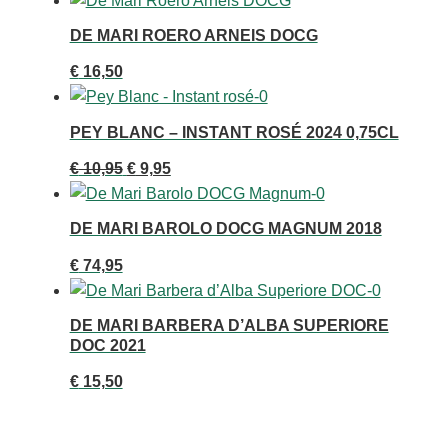
DE MARI ROERO ARNEIS DOCG
€
16,50
PEY BLANC – INSTANT ROSÉ 2024 0,75CL
Oorspronkelijke
Huidige
€
10,95
€
9,95
prijs
prijs
was:
is:
DE MARI BAROLO DOCG MAGNUM 2018
€ 10,95.
€ 9,95.
€
74,95
DE MARI BARBERA D’ALBA SUPERIORE
DOC 2021
€
15,50