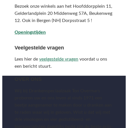
Bezoek onze winkels aan het Hoofddorpplein 11,
Gelderlandplein 20 Middenweg 57A,
Beukenweg
12.
Ook in Bergen (NH) Dorpsstraat 5 !
Openingstijden
Veelgestelde vragen
Lees hier de
veelgestelde vragen
voordat u ons
een bericht stuurt.
OVER ONS
Wij bij Drankenspeciaalzaak Ton Overmars
proberen uw en ons leven al sinds 1971 een
beetje aangenamer te maken door u dranken aan
te raden waar wij in geloven. Wist u dat wij met
drie vinologen en vier gedistilleerd- en
bierspecialisten dagelijks bezig zijn de beste prijs-