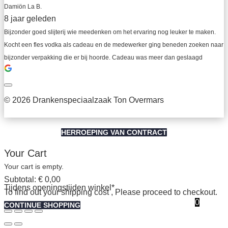
Damiön La B.
8 jaar geleden
Bijzonder goed slijterij wie meedenken om het ervaring nog leuker te maken. 
Kocht een fles vodka als cadeau en de medewerker ging beneden zoeken naar 
bijzonder verpakking die er bij hoorde. Cadeau was meer dan geslaagd
© 2026 Drankenspeciaalzaak Ton Overmars
HERROEPING VAN CONTRACT
Your Cart
Your cart is empty.
Subtotal:
€
0,00
Tijdens openingstijden winkel*
To find out your shipping cost , Please proceed to checkout.
0
CONTINUE SHOPPING