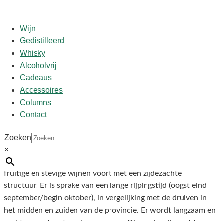
Wijn
Gedistilleerd
Whisky
Start
/
shop
/
Wijn
/ Nero di Troia, cantina del Feudi
Alcoholvrij
Cadeaus
Nero di Troia, cantina del
Accessoires
Columns
Feudi
Contact
Zoeken
€
5,95
×
Het inheemse druivenras Nero/Uva di Troia brengt donkere,
fruitige en stevige wijnen voort met een zijdezachte
structuur. Er is sprake van een lange rijpingstijd (oogst eind
september/begin oktober), in vergelijking met de druiven in
het midden en zuiden van de provincie. Er wordt langzaam en