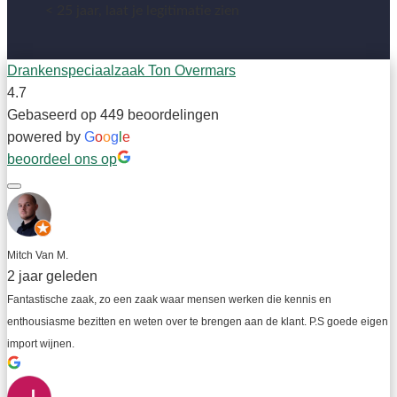
< 25 jaar, laat je legitimatie zien
Drankenspeciaalzaak Ton Overmars
4.7
Gebaseerd op 449 beoordelingen
powered by
G
o
o
g
l
e
beoordeel ons op
Mitch Van M.
2 jaar geleden
Fantastische zaak, zo een zaak waar mensen werken die kennis en 
enthousiasme bezitten en weten over te brengen aan de klant. P.S goede eigen 
import wijnen.