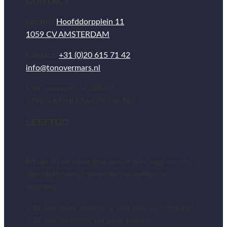
CONTACT
Locatie:
Hoofddorpplein 11
1059 CV AMSTERDAM
Contact:
+31 (0)20 615 71 42
info@tonovermars.nl
KVK-nummer: 66284635
BTW/VAT: NL8564.79.536.B01
LEEFTIJD
let op:
bij de bezorging wordt gevraagd om een
identiteitsbewijs teneinde uw leeftijd te
verifiëren.
< 18 jaar, deze website is niet voor jou bestemd
< 18 jaar verkopen wij geen alcohol