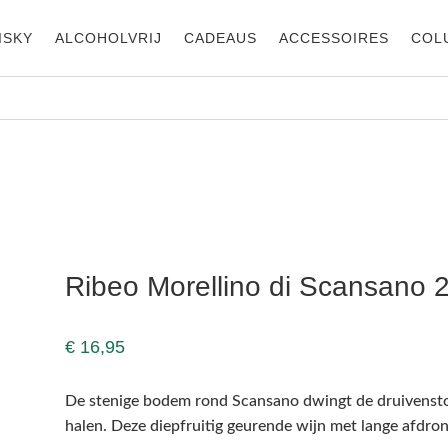
ISKY
ALCOHOLVRIJ
CADEAUS
ACCESSOIRES
COL
Ribeo Morellino di Scansano 
€
16,95
De stenige bodem rond Scansano dwingt de druivenstok
halen. Deze diepfruitig geurende wijn met lange afdronk