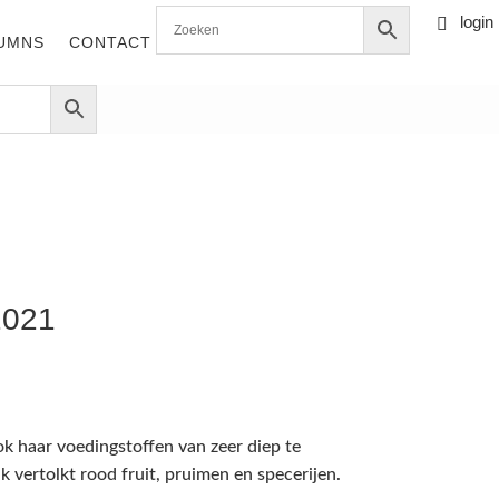
login

0 items
UMNS
CONTACT
2021
 haar voedingstoffen van zeer diep te
 vertolkt rood fruit, pruimen en specerijen.