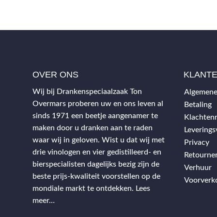
OVER ONS
KLANT
Wij bij Drankenspeciaalzaak Ton
Algemene
Overmars proberen uw en ons leven al
Betaling
sinds 1971 een beetje aangenamer te
Klachtenr
maken door u dranken aan te raden
Levering
waar wij in geloven. Wist u dat wij met
Privacy
drie vinologen en vier gedistilleerd- en
Retourne
bierspecialisten dagelijks bezig zijn de
Verhuur
beste prijs-kwaliteit voorstellen op de
Voorverk
mondiale markt te ontdekken.
Lees
meer…