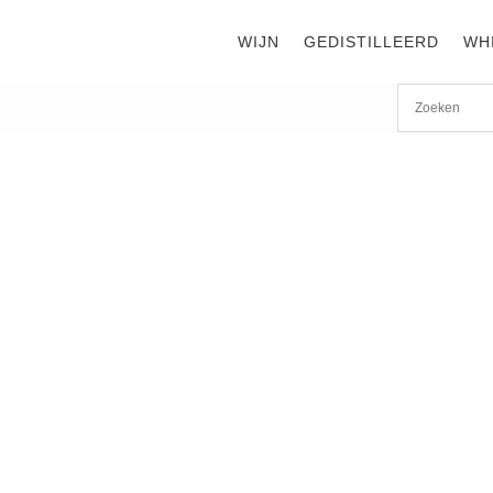
WIJN
GEDISTILLEERD
WH
Start
/
shop
/
Wijn
/ Ribeo Morellino di Scansano 2021