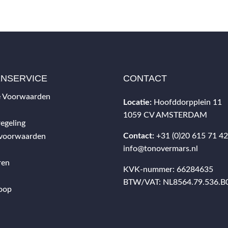
ENSERVICE
CONTACT
 Voorwaarden
Locatie:
Hoofddorpplein 11
1059 CV AMSTERDAM
egeling
Contact:
+31 (0)20 615 71 4
svoorwaarden
info@tonovermars.nl
ren
KVK-nummer: 66284635
BTW/VAT: NL8564.79.536.B
oop