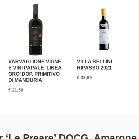
VARVAGLIONE VIGNE
VILLA BELLINI
E VINI PAPALE ‘LINEA
RIPASSO 2021
ORO’ DOP. PRIMITIVO
€
33,99
DI MANDURIA
€
21,50
r ‘Le Preare’ DOCG. Amarone d