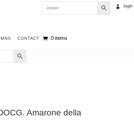
login

0 items
UMNS
CONTACT
’ DOCG. Amarone della