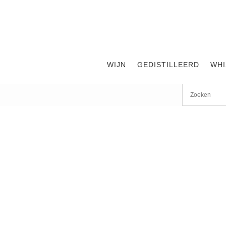
WIJN
GEDISTILLEERD
WHI
Start
/
shop
/
Wijn
/ Cantina di Negrar ‘Le Preare’ DOCG. A