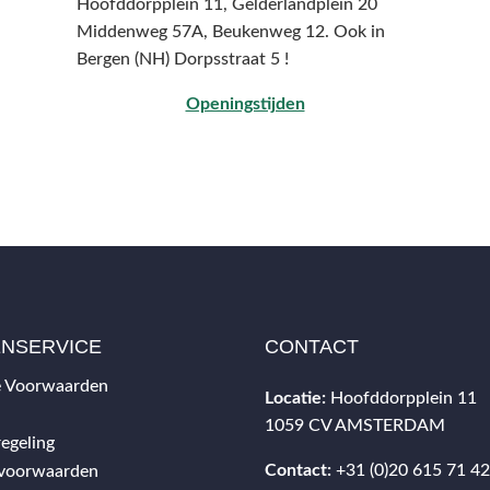
Hoofddorpplein 11, Gelderlandplein 20
Middenweg 57A,
Beukenweg 12.
Ook in
Bergen (NH) Dorpsstraat 5 !
Openingstijden
ENSERVICE
CONTACT
 Voorwaarden
Locatie:
Hoofddorpplein 11
1059 CV AMSTERDAM
egeling
Contact:
+31 (0)20 615 71 4
svoorwaarden