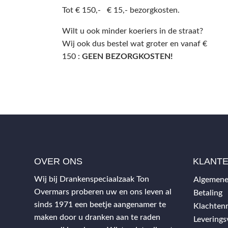
Tot € 150,- € 15,- bezorgkosten.
Wilt u ook minder koeriers in de straat?
Wij ook dus bestel wat groter en vanaf €
150 :
GEEN BEZORGKOSTEN!
OVER ONS
KLANT
Wij bij Drankenspeciaalzaak Ton
Algemene
Overmars proberen uw en ons leven al
Betaling
sinds 1971 een beetje aangenamer te
Klachtenr
maken door u dranken aan te raden
Levering