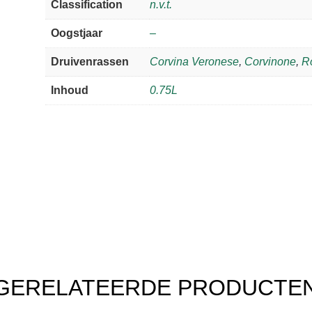
Classification
n.v.t.
Classico
aantal
Oogstjaar
–
Druivenrassen
Corvina Veronese
,
Corvinone
,
R
Inhoud
0.75L
GERELATEERDE PRODUCTE