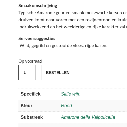
Smaakomschrijving
Typische Amarone geur en smaak met zwarte kersen en
druiven komt naar voren met een rozijnentoon en kruid
indrukwekkend en het weelderige en rijke karakter zal 
Serveersuggesties
Wild, gegrild en gestoofde vlees, rijpe kazen.
Op voorraad
Cantina
BESTELLEN
di
Negrar
'Le
Specifiek
Stille wijn
Preare'
DOCG.
Kleur
Rood
Amarone
Substreek
Amarone della Valpolicella
della
Valpolicella