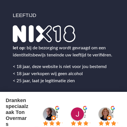
LEEFTIJD
let op:
bij de bezorging wordt gevraagd om een
identiteitsbewijs teneinde uw leeftijd te verifiëren.
< 18 jaar, deze website is niet voor jou bestemd
< 18 jaar verkopen wij geen alcohol
< 25 jaar, laat je legitimatie zien
Dranken
speciaalz
aak Ton
Mitch Van M.
Jules
ZenZetiV @
2 jaar geleden
2 jaar geleden
6 jaar ge
Overmar
s