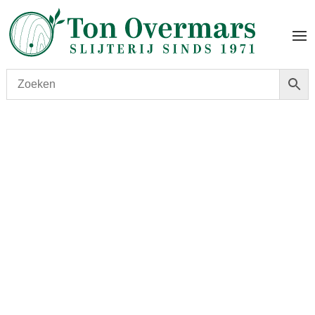
Start
/
shop
/
Land
/
Nederland
/ Frysk Hynder Red Wine
Cask 0,7cl