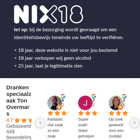
let op:
bij de bezorging wordt gevraagd om een
identiteitsbewijs teneinde uw leeftijd te verifiëren.
< 18 jaar, deze website is niet voor jou bestemd
< 18 jaar verkopen wij geen alcohol
< 25 jaar, laat je legitimatie zien
Dranken
speciaalz
aak Ton
Mitch Van M.
Jules
ZenZetiV @
2 jaar geleden
2 jaar geleden
6 jaar ge
Overmar
s
Fantastis
Super 
Op zoek 
4.7
che zaak, 
zaak! 
geweest 
Gebaseerd op
zo een 
Goed 
voor een 
449
zaak 
geholpen
cocktail 
beoordelingen