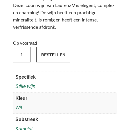
Deze icoon wijn van Laurenz V is elegent, complex
en charming! De wijn heeft een prachtige
mineraliteit, is romig en heeft een intense,
verfrissende afdronk.
Op voorraad
Laurenz
BESTELLEN
V.
Charming
Grüner
Specifiek
Veltliner
Stille wijn
2020
aantal
Kleur
Wit
Substreek
Kamptal