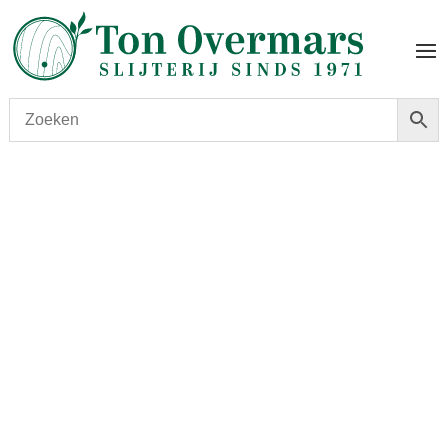
Start
/
shop
/
Wijn
/ Laurenz V. Charming Grüner Veltliner
2020