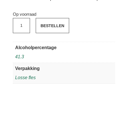
Op voorraad
Pisco
BESTELLEN
Barsol
Acholado
aantal
Alcoholpercentage
41.3
Verpakking
Losse fles