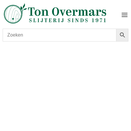
Start
/
shop
/
Land
/
Peru
/ Pisco Barsol Acholado