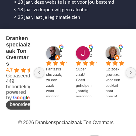
< 18 jaar, deze website is niet voor jou bestemd
< 18 jaar verkopen wij geen alcohol
< 25 jaar, laat je legitimatie zien
Dranken
speciaalz
aak Ton
Mitch Van M.
Jules
ZenZetiV @
2 jaar geleden
2 jaar geleden
6 jaar ge
Overmar
s
Fantastis
Super 
Op zoek 
4.7
che zaak, 
zaak! 
geweest 
Gebaseerd op
zo een 
Goed 
voor een 
449
zaak 
geholpen
cocktail 
beoordelingen
waar 
, aardig 
naar 
powered
mensen 
personee
apricot 
by
G
o
o
g
l
e
werken 
l en veel 
brandy 
beoordeel ons op
die 
te 
van bols. 
kennis 
bieden!
Bij G&G 
en 
en DirkIII 
© 2026 Drankenspeciaalzaak Ton Overmars
enthousi
niet te 
asme 
krijgen 
bezitten 
en bij 