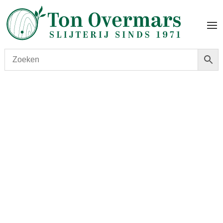
Start
/
shop
/
Wijn
/ UNIQO Garrafeira DOC Douro 2014