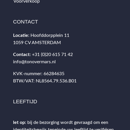
Voorverkoop
CONTACT
Locatie:
Hoofddorpplein 11
1059 CV AMSTERDAM
Contact:
+31 (0)20 615 71 42
info@tonovermars.nl
KVK-nummer: 66284635
BTW/VAT: NL8564.79.536.B01
LEEFTIJD
let op:
bij de bezorging wordt gevraagd om een
identiteitsbewijs teneinde uw leeftijd te verifiëren.