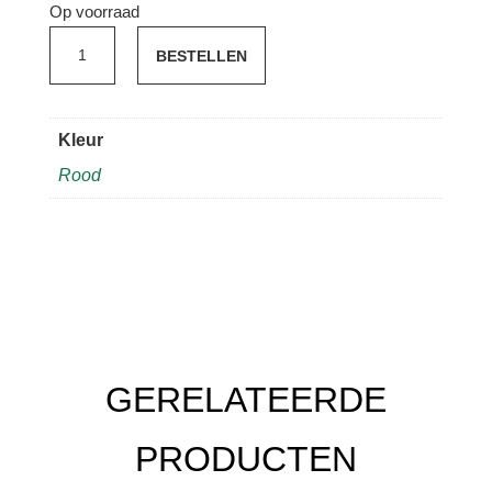
Op voorraad
UNIQO
BESTELLEN
Garrafeira
DOC
Douro
Kleur
2014
Rood
aantal
GERELATEERDE
PRODUCTEN