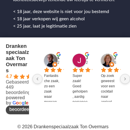
< 18 jaar, deze website is niet voor jou bestemd
< 18 jaar verkopen wij geen alcohol
< 25 jaar, laat je legitimatie zien
Dranken
speciaalz
aak Ton
Mitch Van M.
Jules
ZenZetiV @
2 jaar geleden
2 jaar geleden
6 jaar ge
Overmar
s
Fantastis
Super 
Op zoek 
4.7
che zaak, 
zaak! 
geweest 
Gebaseerd op
zo een 
Goed 
voor een 
449
zaak 
geholpen
cocktail 
beoordelingen
waar 
, aardig 
naar 
powered
mensen 
personee
apricot 
by
G
o
o
g
l
e
werken 
l en veel 
brandy 
beoordeel ons op
die 
te 
van bols. 
kennis 
bieden!
Bij G&G 
en 
en DirkIII 
© 2026 Drankenspeciaalzaak Ton Overmars
enthousi
niet te 