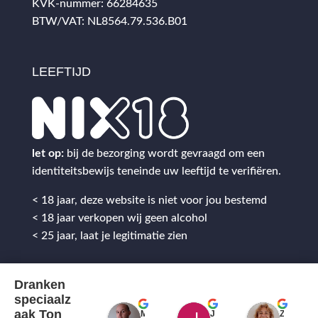
KVK-nummer: 66284635
BTW/VAT: NL8564.79.536.B01
LEEFTIJD
let op:
bij de bezorging wordt gevraagd om een
identiteitsbewijs teneinde uw leeftijd te verifiëren.
< 18 jaar, deze website is niet voor jou bestemd
< 18 jaar verkopen wij geen alcohol
< 25 jaar, laat je legitimatie zien
Dranken
speciaalz
aak Ton
Mitch Van M.
Jules
ZenZetiV @