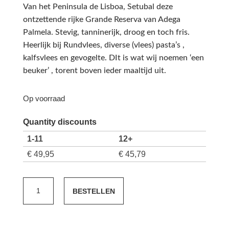
Van het Peninsula de Lisboa, Setubal deze
ontzettende rijke Grande Reserva van Adega
Palmela. Stevig, tanninerijk, droog en toch fris.
Heerlijk bij Rundvlees, diverse (vlees) pasta’s ,
kalfsvlees en gevogelte. DIt is wat wij noemen ‘een
beuker’ , torent boven ieder maaltijd uit.
Op voorraad
Quantity discounts
1-11
12+
€
49,95
€
45,79
Palmela
BESTELLEN
Grande
Reserva
2019