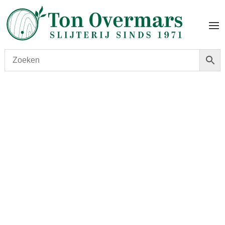
Start
/
shop
/
Wijn
/ Palmela Grande Reserva 2019