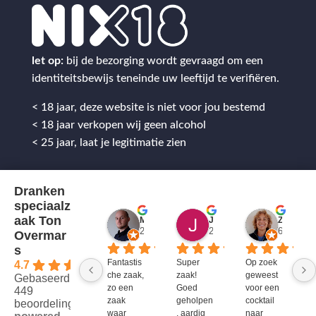
let op:
bij de bezorging wordt gevraagd om een
identiteitsbewijs teneinde uw leeftijd te verifiëren.
< 18 jaar, deze website is niet voor jou bestemd
< 18 jaar verkopen wij geen alcohol
< 25 jaar, laat je legitimatie zien
Dranken
speciaalz
aak Ton
Mitch Van M.
Jules
ZenZetiV @
2 jaar geleden
2 jaar geleden
6 jaar ge
Overmar
s
Fantastis
Super 
Op zoek 
4.7
che zaak, 
zaak! 
geweest 
Gebaseerd op
zo een 
Goed 
voor een 
449
zaak 
geholpen
cocktail 
beoordelingen
waar 
, aardig 
naar 