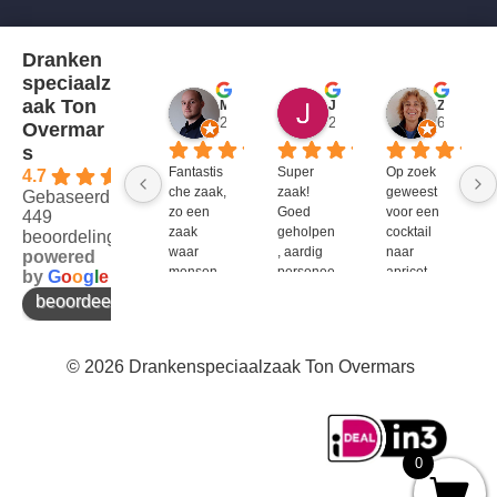
Dranken
speciaalz
aak Ton
Mitch Van M.
Jules
ZenZetiV @
2 jaar geleden
2 jaar geleden
6 jaar ge
Overmar
s
Fantastis
Super 
Op zoek 
4.7
che zaak, 
zaak! 
geweest 
Gebaseerd op
zo een 
Goed 
voor een 
449
zaak 
geholpen
cocktail 
beoordelingen
waar 
, aardig 
naar 
powered
mensen 
personee
apricot 
by
G
o
o
g
l
e
werken 
l en veel 
brandy 
beoordeel ons op
die 
te 
van bols. 
kennis 
bieden!
Bij G&G 
en 
en DirkIII 
© 2026 Drankenspeciaalzaak Ton Overmars
enthousi
niet te 
asme 
krijgen 
bezitten 
en bij 
en weten 
Ton 
over te 
Overmar
0
brengen 
s 
aan de 
natuurlijk 