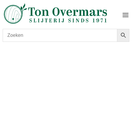
Start
/
shop
/
Land
/
Schotland
/ Chivas Regal Royal
Salute Snow Polo