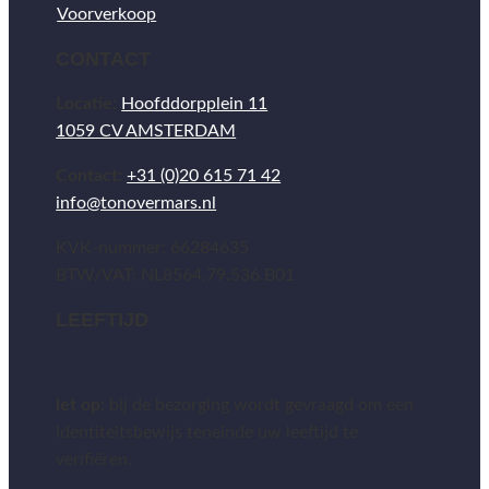
Voorverkoop
CONTACT
Locatie:
Hoofddorpplein 11
1059 CV AMSTERDAM
Contact:
+31 (0)20 615 71 42
info@tonovermars.nl
KVK-nummer: 66284635
BTW/VAT: NL8564.79.536.B01
LEEFTIJD
let op:
bij de bezorging wordt gevraagd om een
identiteitsbewijs teneinde uw leeftijd te
verifiëren.