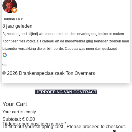
Damiön La B.
8 jaar geleden
Bijzonder goed slijterij wie meedenken om het ervaring nog leuker te maken. 
Kocht een fles vodka als cadeau en de medewerker ging beneden zoeken naar 
bijzonder verpakking die er bij hoorde. Cadeau was meer dan geslaagd
© 2026 Drankenspeciaalzaak Ton Overmars
HERROEPING VAN CONTRACT
Your Cart
Your cart is empty.
Subtotal:
€
0,00
Tijdens openingstijden winkel*
To find out your shipping cost , Please proceed to checkout.