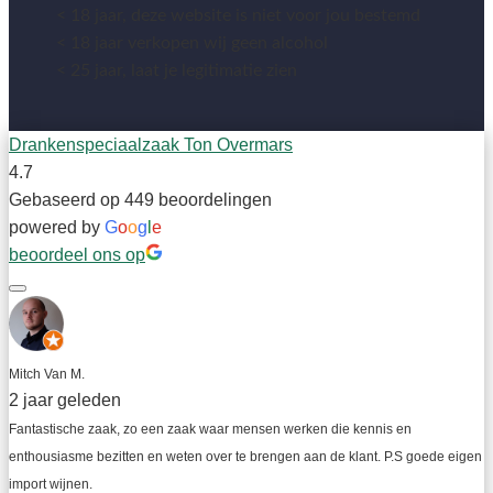
< 18 jaar, deze website is niet voor jou bestemd
< 18 jaar verkopen wij geen alcohol
< 25 jaar, laat je legitimatie zien
Drankenspeciaalzaak Ton Overmars
4.7
Gebaseerd op 449 beoordelingen
powered by
G
o
o
g
l
e
beoordeel ons op
Mitch Van M.
2 jaar geleden
Fantastische zaak, zo een zaak waar mensen werken die kennis en 
enthousiasme bezitten en weten over te brengen aan de klant. P.S goede eigen 
import wijnen.