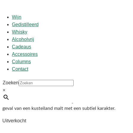
Wijn
Gedistilleerd
Whisky
Start
/
shop
/
Land
/
Schotland
/ Clynelish 14Y 46%
Alcoholvrij
0.20
Cadeaus
Accessoires
Clynelish 14Y 46% 0.20
Columns
Contact
€
16,95
Zoeken
×
Clynelish 14 jaar oude single malt met zoete bloemige aroma’s
en zeesmaken met een lichte, droge afdronk: een klassiek
geval van een kusteiland malt met een subtiel karakter.
Uitverkocht