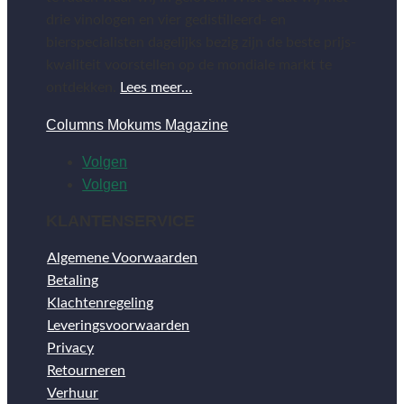
drie vinologen en vier gedistilleerd- en
bierspecialisten dagelijks bezig zijn de beste prijs-
kwaliteit voorstellen op de mondiale markt te
ontdekken.
Lees meer…
Columns Mokums Magazine
Volgen
Volgen
KLANTENSERVICE
Algemene Voorwaarden
Betaling
Klachtenregeling
Leveringsvoorwaarden
Privacy
Retourneren
Verhuur