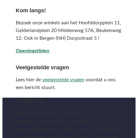
Kom langs!
Bezoek onze winkels aan het Hoofddorpplein 11,
Gelderlandplein 20 Middenweg 57A,
Beukenweg
12.
Ook in Bergen (NH) Dorpsstraat 5 !
Openingstijden
Veelgestelde vragen
Lees hier de
veelgestelde vragen
voordat u ons
een bericht stuurt.
OVER ONS
Wij bij Drankenspeciaalzaak Ton Overmars
proberen uw en ons leven al sinds 1971 een
beetje aangenamer te maken door u dranken aan
te raden waar wij in geloven. Wist u dat wij met