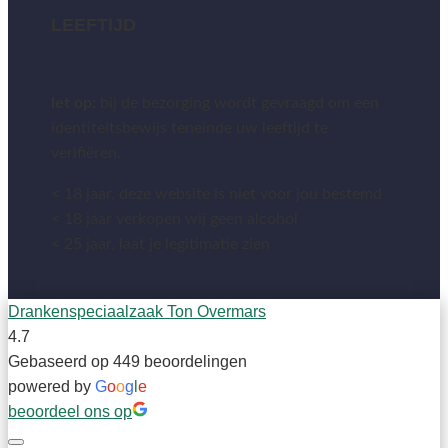
LEEFTIJD
let op:
bij de bezorging wordt gevraagd om een
identiteitsbewijs teneinde uw leeftijd te
verifiëren.
< 18 jaar, deze website is niet voor jou bestemd
< 18 jaar verkopen wij geen alcohol
< 25 jaar, laat je legitimatie zien
Drankenspeciaalzaak Ton Overmars
4.7
Gebaseerd op 449 beoordelingen
powered by
G
o
o
g
l
e
beoordeel ons op