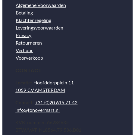
Algemene Voorwaarden
Betaling
Klachtenregeling
Leveringsvoorwaarden
Privacy
Retourneren
Verhuur
Voorverkoop
CONTACT
Locatie:
Hoofddorpplein 11
1059 CV AMSTERDAM
Contact:
+31 (0)20 615 71 42
info@tonovermars.nl
KVK-nummer: 66284635
BTW/VAT: NL8564.79.536.B01