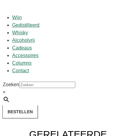
Wijn
Gedistilleerd
Whisky
Start
/
shop
/
Land
/
Schotland
/ Caol Ila 12y
Alcoholvrij
Cadeaus
Caol Ila 12y
Accessoires
Columns
Contact
€
48,50
Zoeken
Op voorraad
×
Caol
Ila
BESTELLEN
12y
aantal
GERELATEERDE