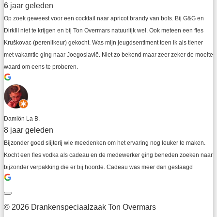
6 jaar geleden
Op zoek geweest voor een cocktail naar apricot brandy van bols. Bij G&G en 
DirkIII niet te krijgen en bij Ton Overmars natuurlijk wel. Ook meteen een fles 
Kruškovac (perenlikeur) gekocht. Was mijn jeugdsentiment toen ik als tiener 
met vakamtie ging naar Joegoslavië. Niet zo bekend maar zeer zeker de moeite 
waard om eens te proberen.
Damiön La B.
8 jaar geleden
Bijzonder goed slijterij wie meedenken om het ervaring nog leuker te maken. 
Kocht een fles vodka als cadeau en de medewerker ging beneden zoeken naar 
bijzonder verpakking die er bij hoorde. Cadeau was meer dan geslaagd
© 2026 Drankenspeciaalzaak Ton Overmars