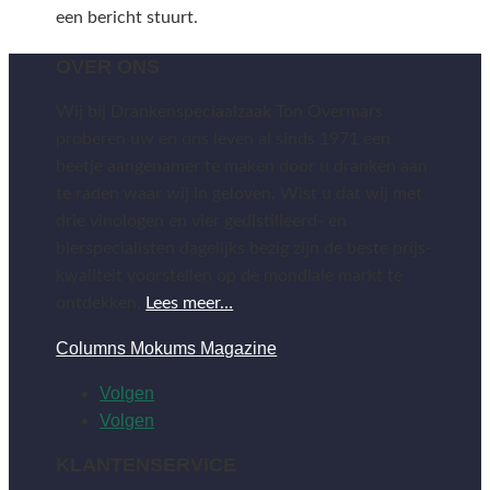
een bericht stuurt.
OVER ONS
Wij bij Drankenspeciaalzaak Ton Overmars
proberen uw en ons leven al sinds 1971 een
beetje aangenamer te maken door u dranken aan
te raden waar wij in geloven. Wist u dat wij met
drie vinologen en vier gedistilleerd- en
bierspecialisten dagelijks bezig zijn de beste prijs-
kwaliteit voorstellen op de mondiale markt te
ontdekken.
Lees meer…
Columns Mokums Magazine
Volgen
Volgen
KLANTENSERVICE