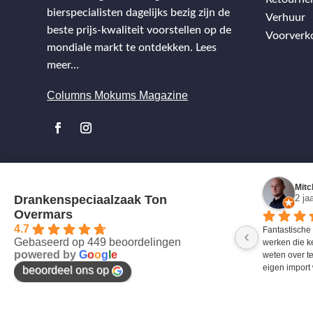
bierspecialisten dagelijks bezig zijn de
Verhuur
beste prijs-kwaliteit voorstellen op de
Voorverk
mondiale markt te ontdekken.
Lees
meer…
Columns Mokums Magazine
Mitc
Drankenspeciaalzaak Ton
2 ja
Overmars
4.7
Fantastische
Gebaseerd op 449 beoordelingen
werken die k
powered by
G
o
o
g
l
e
weten over te
eigen import 
beoordeel ons op