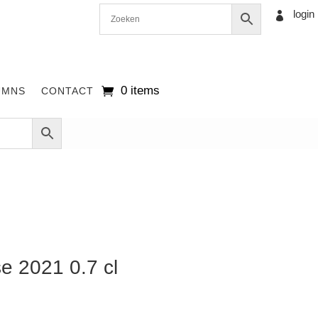
login

0 items
UMNS
CONTACT
e 2021 0.7 cl