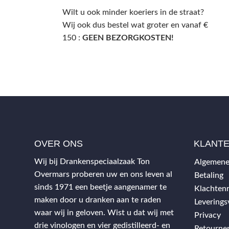
Wilt u ook minder koeriers in de straat?
Wij ook dus bestel wat groter en vanaf €
150 :
GEEN BEZORGKOSTEN!
OVER ONS
KLANT
Wij bij Drankenspeciaalzaak Ton
Algemene
Overmars proberen uw en ons leven al
Betaling
sinds 1971 een beetje aangenamer te
Klachtenr
maken door u dranken aan te raden
Levering
waar wij in geloven. Wist u dat wij met
Privacy
drie vinologen en vier gedistilleerd- en
Retourne