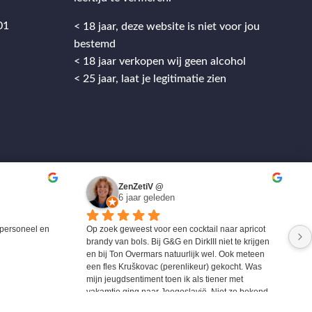
01
< 18 jaar, deze website is niet voor jou
bestemd
< 18 jaar verkopen wij geen alcohol
< 25 jaar, laat je legitimatie zien
ZenZetiV @
6 jaar geleden
personeel en 
Op zoek geweest voor een cocktail naar apricot 
brandy van bols. Bij G&G en DirkIII niet te krijgen 
en bij Ton Overmars natuurlijk wel. Ook meteen 
een fles Kruškovac (perenlikeur) gekocht. Was 
mijn jeugdsentiment toen ik als tiener met 
vakamtie ging naar Joegoslavië. Niet zo bekend 
maar zeer zeker de moeite waard om eens te 