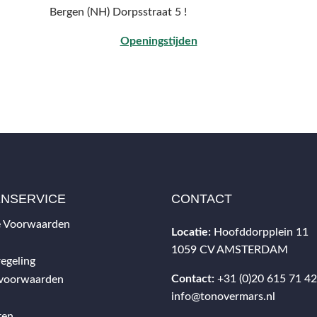
Bergen (NH) Dorpsstraat 5 !
Openingstijden
ENSERVICE
CONTACT
 Voorwaarden
Locatie:
Hoofddorpplein 11
1059 CV AMSTERDAM
egeling
Contact:
+31 (0)20 615 71 4
svoorwaarden
info@tonovermars.nl
ren