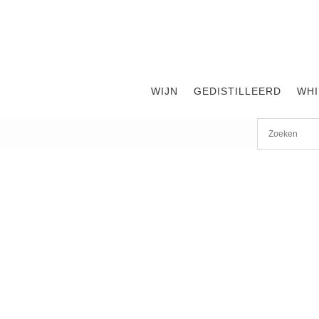
WIJN
GEDISTILLEERD
WHI
Start
/
shop
/
Land
/
Schotland
/
Speyside
/ cardhu 14 years