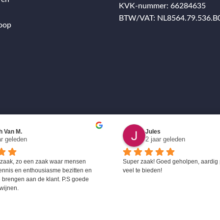
KVK-nummer: 66284635
BTW/VAT: NL8564.79.536.B
oop
h Van M.
Jules
ar geleden
2 jaar geleden
 zaak, zo een zaak waar mensen 
Super zaak! Goed geholpen, aardig 
ennis en enthousiasme bezitten en 
veel te bieden!
 brengen aan de klant. P.S goede 
wijnen.