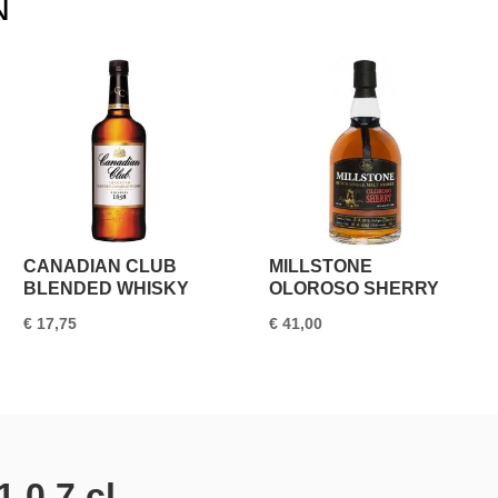
N
CANADIAN CLUB
MILLSTONE
BLENDED WHISKY
OLOROSO SHERRY
€
17,75
€
41,00
 0.7 cl