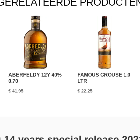
GERELATEERDE PRODUCTE
aantal
ABERFELDY 12Y 40%
FAMOUS GROUSE 1,0
0.70
LTR
€
41,95
€
22,25
 14 years special release 2021