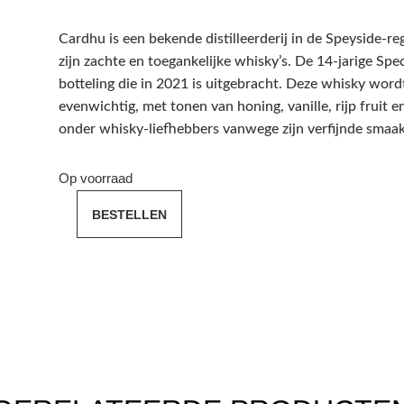
Cardhu is een bekende distilleerderij in de Speyside-r
zijn zachte en toegankelijke whisky’s. De 14-jarige Spe
botteling die in 2021 is uitgebracht. Deze whisky word
evenwichtig, met tonen van honing, vanille, rijp fruit e
onder whisky-liefhebbers vanwege zijn verfijnde smaak
Op voorraad
BESTELLEN
cardhu
14
years
special
release
2021
0.7
cl