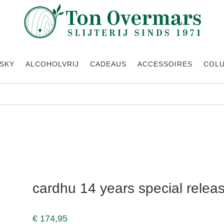
SKY
ALCOHOLVRIJ
CADEAUS
ACCESSOIRES
COL
 special release 2021 0.7 cl
cardhu 14 years special releas
€
174,95