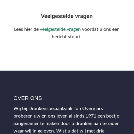
Veelgestelde vragen
Lees hier de
veelgestelde vragen
voordat u ons een
bericht stuurt.
OVER ONS
Wij bij Drankenspeciaalzaak Ton Overmars
proberen uw en ons leven al sinds 1971 een beetje
aangenamer te maken door u dranken aan te raden
waar wij in geloven. Wist u dat wij met drie