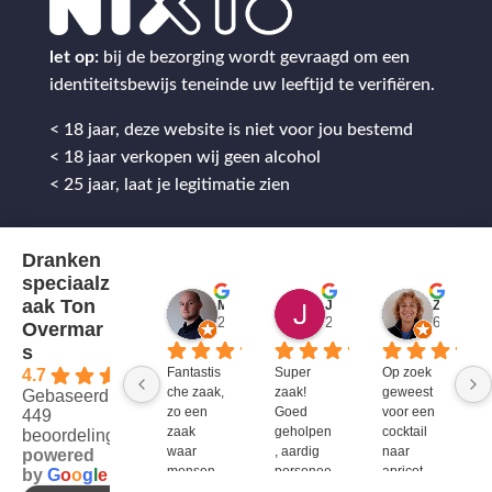
let op:
bij de bezorging wordt gevraagd om een
identiteitsbewijs teneinde uw leeftijd te verifiëren.
< 18 jaar, deze website is niet voor jou bestemd
< 18 jaar verkopen wij geen alcohol
< 25 jaar, laat je legitimatie zien
Dranken
speciaalz
aak Ton
Mitch Van M.
Jules
ZenZetiV @
2 jaar geleden
2 jaar geleden
6 jaar ge
Overmar
s
Fantastis
Super 
Op zoek 
4.7
che zaak, 
zaak! 
geweest 
Gebaseerd op
zo een 
Goed 
voor een 
449
zaak 
geholpen
cocktail 
beoordelingen
waar 
, aardig 
naar 
powered
mensen 
personee
apricot 
by
G
o
o
g
l
e
werken 
l en veel 
brandy 