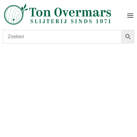
Start
/
shop
/
Wijn
/ Bodega del Abad Cima Bella Godello