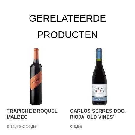
GERELATEERDE
PRODUCTEN
TRAPICHE BROQUEL
CARLOS SERRES DOC.
MALBEC
RIOJA ‘OLD VINES’
Oorspronkelijke
Huidige
€
11,50
€
10,95
€
6,95
prijs
prijs