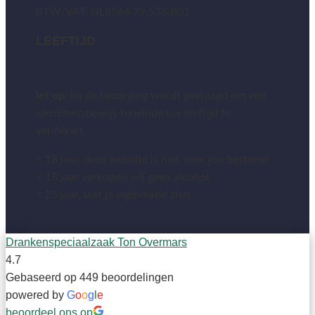
BTW/VAT: NL8564.79.536.B01
LEEFTIJD
let op:
bij de bezorging wordt gevraagd om een
identiteitsbewijs teneinde uw leeftijd te
verifiëren.
< 18 jaar, deze website is niet voor jou bestemd
< 18 jaar verkopen wij geen alcohol
< 25 jaar, laat je legitimatie zien
Drankenspeciaalzaak Ton Overmars
4.7
Gebaseerd op 449 beoordelingen
powered by
G
o
o
g
l
e
beoordeel ons op