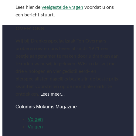
Lees hier de
veelgestelde vragen
voordat u ons
een bericht stuurt.
OVER ONS
Wij bij Drankenspeciaalzaak Ton Overmars
proberen uw en ons leven al sinds 1971 een
beetje aangenamer te maken door u dranken aan
te raden waar wij in geloven. Wist u dat wij met
drie vinologen en vier gedistilleerd- en
bierspecialisten dagelijks bezig zijn de beste prijs-
kwaliteit voorstellen op de mondiale markt te
ontdekken.
Lees meer…
Columns Mokums Magazine
Volgen
Volgen