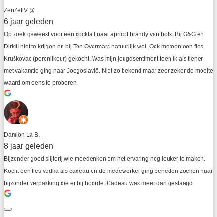
ZenZetiV @
6 jaar geleden
Op zoek geweest voor een cocktail naar apricot brandy van bols. Bij G&G en 
DirkIII niet te krijgen en bij Ton Overmars natuurlijk wel. Ook meteen een fles 
Kruškovac (perenlikeur) gekocht. Was mijn jeugdsentiment toen ik als tiener 
met vakamtie ging naar Joegoslavië. Niet zo bekend maar zeer zeker de moeite 
waard om eens te proberen.
Damiön La B.
8 jaar geleden
Bijzonder goed slijterij wie meedenken om het ervaring nog leuker te maken. 
Kocht een fles vodka als cadeau en de medewerker ging beneden zoeken naar 
bijzonder verpakking die er bij hoorde. Cadeau was meer dan geslaagd