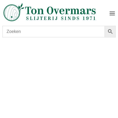
Start
/
shop
/
Land
/
Spanje
/ Dominio de Azes Crianza