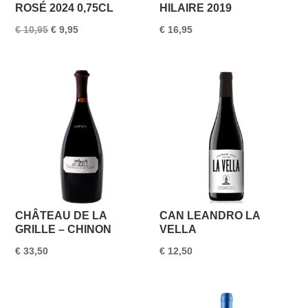
ROSÉ 2024 0,75CL
HILAIRE 2019
Oorspronkelijke
Huidige
€
10,95
€
9,95
€
16,95
prijs
prijs
was:
is:
€ 10,95.
€ 9,95.
CHÂTEAU DE LA
CAN LEANDRO LA
GRILLE – CHINON
VELLA
€
33,50
€
12,50