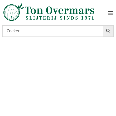
Start
/
shop
/
Wijn
/ Zinio Tempranillo joven 2024