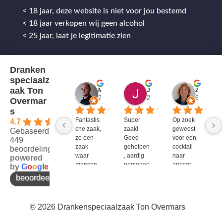
< 18 jaar, deze website is niet voor jou bestemd
< 18 jaar verkopen wij geen alcohol
< 25 jaar, laat je legitimatie zien
Dranken
speciaalz
aak Ton
Mitch Van M.
Jules
ZenZetiV @
2 jaar geleden
2 jaar geleden
6 jaar ge
Overmar
s
Fantastis
Super 
Op zoek 
4.7
che zaak, 
zaak! 
geweest 
Gebaseerd op
zo een 
Goed 
voor een 
449
zaak 
geholpen
cocktail 
beoordelingen
waar 
, aardig 
naar 
powered
mensen 
personee
apricot 
by
G
o
o
g
l
e
werken 
l en veel 
brandy 
beoordeel ons op
die 
te 
van bols. 
kennis 
bieden!
Bij G&G 
en 
en DirkIII 
© 2026 Drankenspeciaalzaak Ton Overmars
enthousi
niet te 
asme 
krijgen 