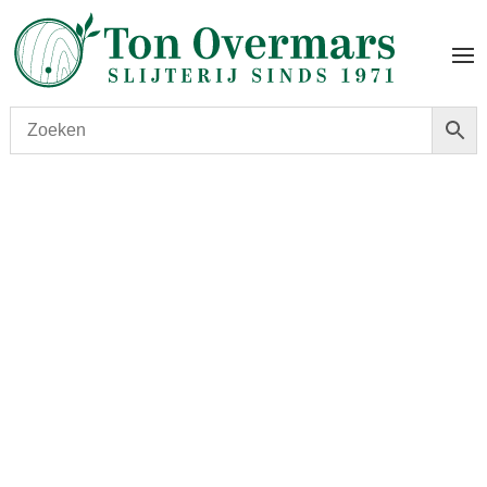
Start
/
shop
/
Land
/
Verenigde Staten
/ Bruichladdich
Octomore 7.1 59.5% 208ppm 0.70