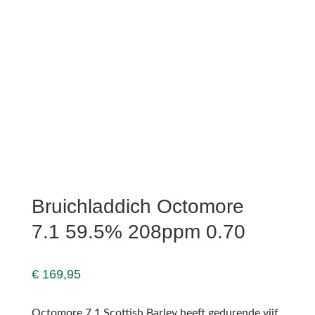
Bruichladdich Octomore
7.1 59.5% 208ppm 0.70
€
169,95
Octomore 7.1 Scottish Barley heeft gedurende vijf