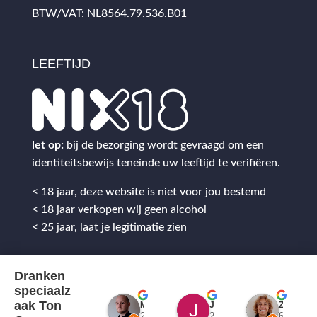
BTW/VAT: NL8564.79.536.B01
LEEFTIJD
let op:
bij de bezorging wordt gevraagd om een
identiteitsbewijs teneinde uw leeftijd te verifiëren.
< 18 jaar, deze website is niet voor jou bestemd
< 18 jaar verkopen wij geen alcohol
< 25 jaar, laat je legitimatie zien
Dranken
speciaalz
aak Ton
Mitch Van M.
Jules
ZenZetiV @
2 jaar geleden
2 jaar geleden
6 jaar ge