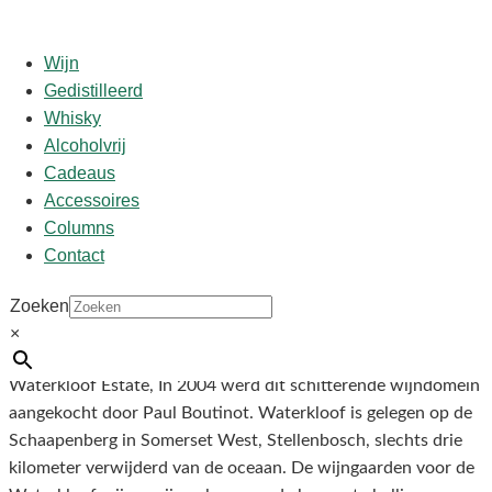
Wijn
Gedistilleerd
Whisky
Start
/
shop
/
Wijn
/ False Bay Bush Vine Pinotage
Alcoholvrij
Cadeaus
Accessoires
False Bay Bush Vine
Columns
Contact
Pinotage
Zoeken
×
€
7,50
Waterkloof Estate, In 2004 werd dit schitterende wijndomein
aangekocht door Paul Boutinot. Waterkloof is gelegen op de
Schaapenberg in Somerset West, Stellenbosch, slechts drie
kilometer verwijderd van de oceaan. De wijngaarden voor de