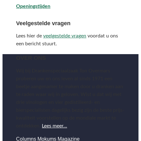
Openingstijden
Veelgestelde vragen
Lees hier de
veelgestelde vragen
voordat u ons
een bericht stuurt.
OVER ONS
Wij bij Drankenspeciaalzaak Ton Overmars
proberen uw en ons leven al sinds 1971 een
beetje aangenamer te maken door u dranken aan
te raden waar wij in geloven. Wist u dat wij met
drie vinologen en vier gedistilleerd- en
bierspecialisten dagelijks bezig zijn de beste prijs-
kwaliteit voorstellen op de mondiale markt te
ontdekken.
Lees meer…
Columns Mokums Magazine