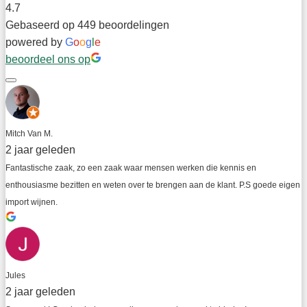
4.7
Gebaseerd op 449 beoordelingen
powered by
G
o
o
g
l
e
beoordeel ons op
Mitch Van M.
2 jaar geleden
Fantastische zaak, zo een zaak waar mensen werken die kennis en 
enthousiasme bezitten en weten over te brengen aan de klant. P.S goede eigen 
import wijnen.
Jules
2 jaar geleden