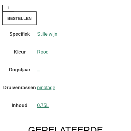
False
Bay
BESTELLEN
Bush
Vine
Specifiek
Stille wijn
Pinotage
aantal
Kleur
Rood
Oogstjaar
–
Druivenrassen
pinotage
Inhoud
0.75L
GERELATEERDE