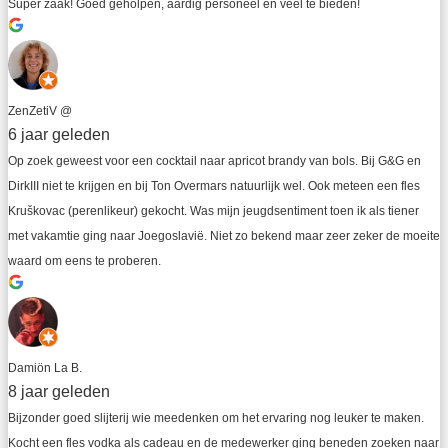
Super zaak! Goed geholpen, aardig personeel en veel te bieden!
ZenZetiV @
6 jaar geleden
Op zoek geweest voor een cocktail naar apricot brandy van bols. Bij G&G en 
DirkIII niet te krijgen en bij Ton Overmars natuurlijk wel. Ook meteen een fles 
Kruškovac (perenlikeur) gekocht. Was mijn jeugdsentiment toen ik als tiener 
met vakamtie ging naar Joegoslavië. Niet zo bekend maar zeer zeker de moeite 
waard om eens te proberen.
Damiön La B.
8 jaar geleden
Bijzonder goed slijterij wie meedenken om het ervaring nog leuker te maken. 
Kocht een fles vodka als cadeau en de medewerker ging beneden zoeken naar 