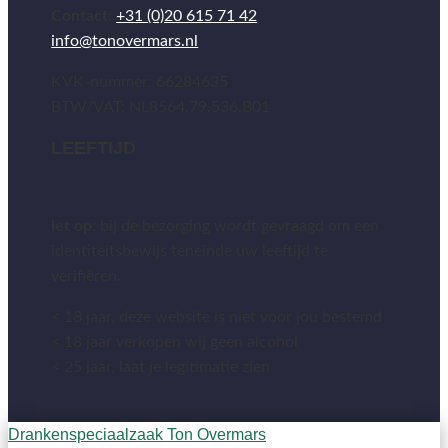
Contact:
+31 (0)20 615 71 42
info@tonovermars.nl
KVK-nummer: 66284635
BTW/VAT: NL8564.79.536.B01
LEEFTIJD
let op:
bij de bezorging wordt gevraagd om een
identiteitsbewijs teneinde uw leeftijd te
verifiëren.
< 18 jaar, deze website is niet voor jou bestemd
< 18 jaar verkopen wij geen alcohol
< 25 jaar, laat je legitimatie zien
Drankenspeciaalzaak Ton Overmars