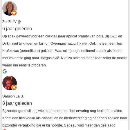
ZenZetiV @
6 jaar geleden
Op zoek geweest voor een cocktail naar apricot brandy van bols. Bij G&G en 
DirkIII niet te krijgen en bij Ton Overmars natuurlijk wel. Ook meteen een fles 
Kruškovac (perenlikeur) gekocht. Was mijn jeugdsentiment toen ik als tiener 
met vakamtie ging naar Joegoslavië. Niet zo bekend maar zeer zeker de moeite 
waard om eens te proberen.
Damiön La B.
8 jaar geleden
Bijzonder goed slijterij wie meedenken om het ervaring nog leuker te maken. 
Kocht een fles vodka als cadeau en de medewerker ging beneden zoeken naar 
bijzonder verpakking die er bij hoorde. Cadeau was meer dan geslaagd