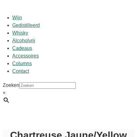
Wijn
Gedistilleerd
Whisky
Start
/
shop
/
Likeuren
/
Chartreuse
/ Chartreuse
Alcoholvrij
Jaune/Yellow
Cadeaus
Accessoires
Chartreuse Jaune/Yellow
Columns
Contact
€
65,00
Zoeken
×
Uitverkocht
Chartreuse Jaune/Yellow