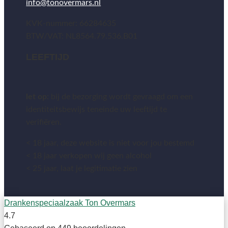
info@tonovermars.nl
KVK-nummer: 66284635
BTW/VAT: NL8564.79.536.B01
LEEFTIJD
let op:
bij de bezorging wordt gevraagd om een
identiteitsbewijs teneinde uw leeftijd te
verifiëren.
< 18 jaar, deze website is niet voor jou bestemd
< 18 jaar verkopen wij geen alcohol
< 25 jaar, laat je legitimatie zien
Drankenspeciaalzaak Ton Overmars
4.7