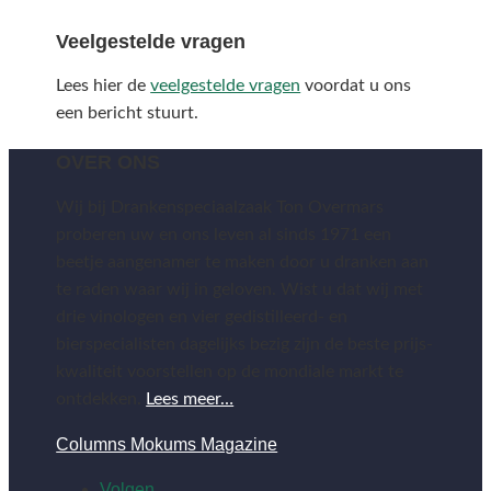
Veelgestelde vragen
Lees hier de
veelgestelde vragen
voordat u ons
een bericht stuurt.
OVER ONS
Wij bij Drankenspeciaalzaak Ton Overmars
proberen uw en ons leven al sinds 1971 een
beetje aangenamer te maken door u dranken aan
te raden waar wij in geloven. Wist u dat wij met
drie vinologen en vier gedistilleerd- en
bierspecialisten dagelijks bezig zijn de beste prijs-
kwaliteit voorstellen op de mondiale markt te
ontdekken.
Lees meer…
Columns Mokums Magazine
Volgen