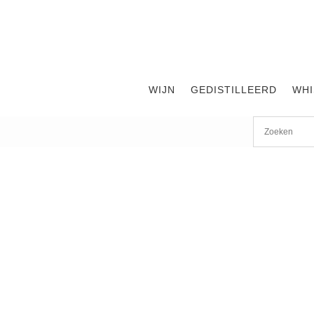
WIJN
GEDISTILLEERD
WHI
Start
/
shop
/
Likeuren
/ Dom Benedictine 0,70cl