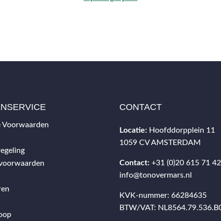
ENSERVICE
CONTACT
 Voorwaarden
Locatie:
Hoofddorpplein 11
1059 CV AMSTERDAM
egeling
Contact:
+31 (0)20 615 71 4
svoorwaarden
info@tonovermars.nl
ren
KVK-nummer: 66284635
BTW/VAT: NL8564.79.536.B
oop