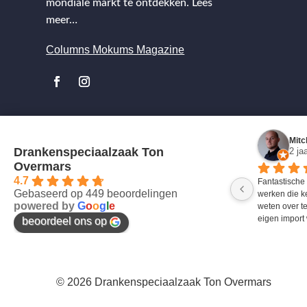
mondiale markt te ontdekken.
Lees
meer…
Columns Mokums Magazine
Mitc
Drankenspeciaalzaak Ton
2 ja
Overmars
4.7
Fantastische
Gebaseerd op 449 beoordelingen
werken die k
powered by
G
o
o
g
l
e
weten over te
eigen import 
beoordeel ons op
© 2026 Drankenspeciaalzaak Ton Overmars