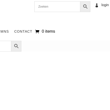
login

0 items
UMNS
CONTACT