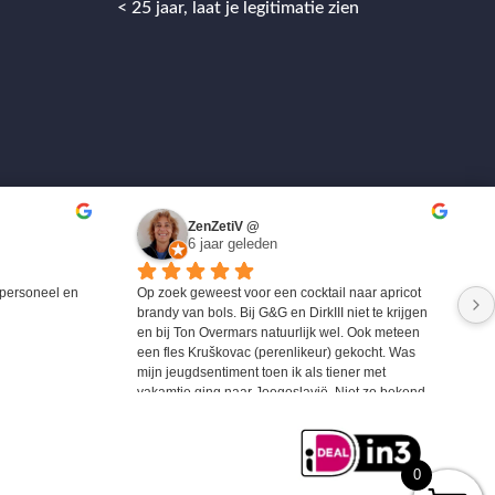
< 25 jaar, laat je legitimatie zien
ZenZetiV @
6 jaar geleden
personeel en 
Op zoek geweest voor een cocktail naar apricot 
brandy van bols. Bij G&G en DirkIII niet te krijgen 
en bij Ton Overmars natuurlijk wel. Ook meteen 
een fles Kruškovac (perenlikeur) gekocht. Was 
mijn jeugdsentiment toen ik als tiener met 
vakamtie ging naar Joegoslavië. Niet zo bekend 
maar zeer zeker de moeite waard om eens te 
proberen.
0