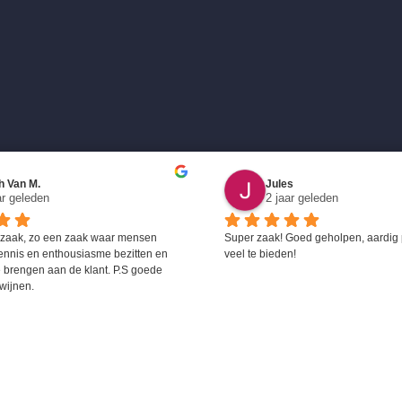
h Van M.
Jules
ar geleden
2 jaar geleden
 zaak, zo een zaak waar mensen 
Super zaak! Goed geholpen, aardig 
ennis en enthousiasme bezitten en 
veel te bieden!
 brengen aan de klant. P.S goede 
wijnen.