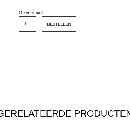
Op voorraad
Dom
BESTELLEN
Benedictine
0,70cl
aantal
GERELATEERDE PRODUCTE