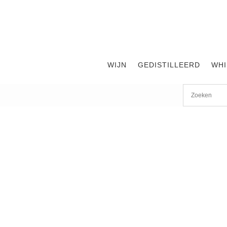
WIJN
GEDISTILLEERD
WHI
Start
/
shop
/
Gedistilleerd
/
Cocktails
/ Opius Albedo 0,0%