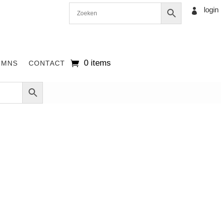
login

0 items
UMNS
CONTACT