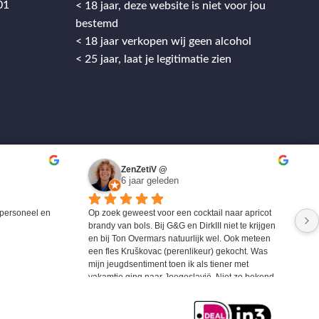
01
< 18 jaar, deze website is niet voor jou
bestemd
< 18 jaar verkopen wij geen alcohol
< 25 jaar, laat je legitimatie zien
ZenZetiV @
6 jaar geleden
personeel en 
Op zoek geweest voor een cocktail naar apricot 
brandy van bols. Bij G&G en DirkIII niet te krijgen 
en bij Ton Overmars natuurlijk wel. Ook meteen 
een fles Kruškovac (perenlikeur) gekocht. Was 
mijn jeugdsentiment toen ik als tiener met 
vakamtie ging naar Joegoslavië. Niet zo bekend 
maar zeer zeker de moeite waard om eens te 
proberen.