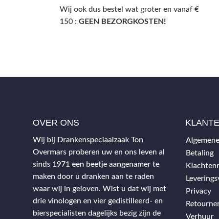
Wij ook dus bestel wat groter en vanaf €
150 :
GEEN BEZORGKOSTEN!
OVER ONS
KLANT
Wij bij Drankenspeciaalzaak Ton
Algemene
Overmars proberen uw en ons leven al
Betaling
sinds 1971 een beetje aangenamer te
Klachtenr
maken door u dranken aan te raden
Levering
waar wij in geloven. Wist u dat wij met
Privacy
drie vinologen en vier gedistilleerd- en
Retourne
bierspecialisten dagelijks bezig zijn de
Verhuur