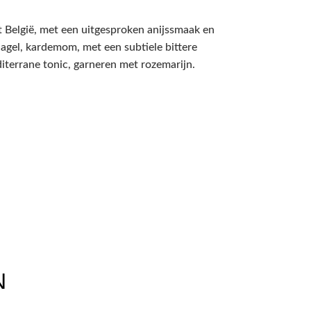
it België, met een uitgesproken anijssmaak en
nagel, kardemom, met een subtiele bittere
terrane tonic, garneren met rozemarijn.
N