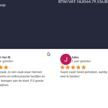
BTW/VAT: NL8564.79.536.B
oop
h Van M.
Jules
ar geleden
2 jaar geleden
 zaak, zo een zaak waar mensen 
Super zaak! Goed geholpen, aardig 
ennis en enthousiasme bezitten en 
veel te bieden!
 brengen aan de klant. P.S goede 
wijnen.