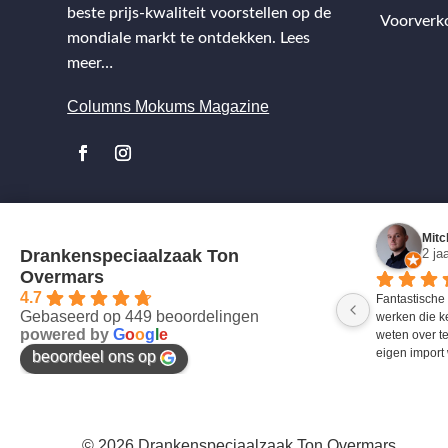
beste prijs-kwaliteit voorstellen op de
Voorverk
mondiale markt te ontdekken.
Lees
meer…
Columns Mokums Magazine
Mitc
Drankenspeciaalzaak Ton
2 ja
Overmars
4.7
Fantastische
Gebaseerd op 449 beoordelingen
werken die k
powered by
G
o
o
g
l
e
weten over te
eigen import 
beoordeel ons op
© 2026 Drankenspeciaalzaak Ton Overmars