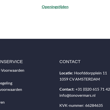
Openingstijden
ENSERVICE
CONTACT
 Voorwaarden
Locatie:
Hoofddorpplein 11
1059 CV AMSTERDAM
egeling
Contact:
+31 (0)20 615 71 4
svoorwaarden
info@tonovermars.nl
ren
KVK-nummer: 66284635