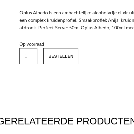
Opius Albedo is een ambachtelijke alcoholvrije elixir u
een complex kruidenprofiel. Smaakprofiel: Anijs, kruid
afdronk. Perfect Serve: 50ml Opius Albedo, 100ml medi
Op voorraad
Opius
BESTELLEN
Albedo
0,0%
500ml
aantal
GERELATEERDE PRODUCTE