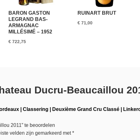
BARON GASTON
RUINART BRUT
LEGRAND BAS-
€
71,00
ARMAGNAC
MILLÉSIMÉ – 1952
€
722,75
hateau Ducru-Beaucaillou 20
ordeaux
|
Classering
|
Deuxième Grand Cru Classé
|
Linker
llou 2011” te beoordelen
iste velden zijn gemarkeerd met
*