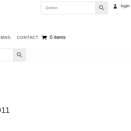
login

0 items
UMNS
CONTACT
011