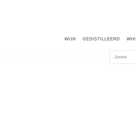
WIJN
GEDISTILLEERD
WHI
Start
/
shop
/
Wijn
/ Chateau Ducru-Beaucaillou 2011