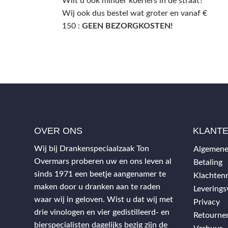
Wilt u ook minder koeriers in de straat?
Wij ook dus bestel wat groter en vanaf €
150 :
GEEN BEZORGKOSTEN!
OVER ONS
KLANT
Wij bij Drankenspeciaalzaak Ton
Algemene
Overmars proberen uw en ons leven al
Betaling
sinds 1971 een beetje aangenamer te
Klachtenr
maken door u dranken aan te raden
Levering
waar wij in geloven. Wist u dat wij met
Privacy
drie vinologen en vier gedistilleerd- en
Retourne
bierspecialisten dagelijks bezig zijn de