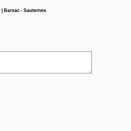
r
|
Barsac - Sauternes