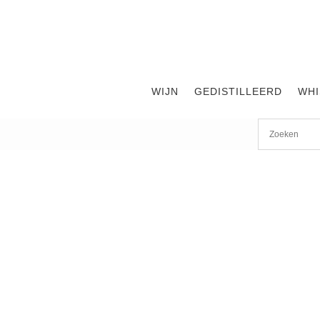
WIJN
GEDISTILLEERD
WHI
Start
/
shop
/
Wijn
/ Chateau Coutet 2010 0.375