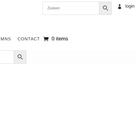
login

0 items
UMNS
CONTACT