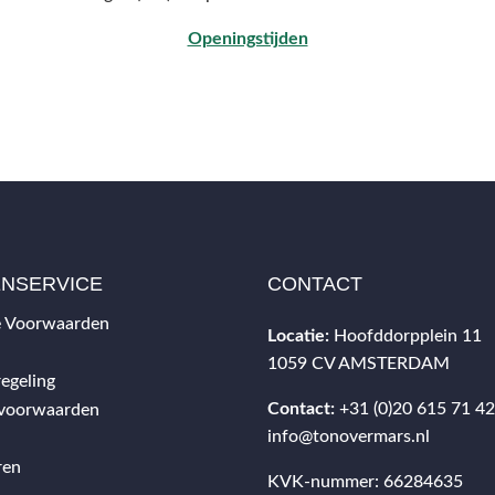
Openingstijden
ENSERVICE
CONTACT
 Voorwaarden
Locatie:
Hoofddorpplein 11
1059 CV AMSTERDAM
egeling
Contact:
+31 (0)20 615 71 4
svoorwaarden
info@tonovermars.nl
ren
KVK-nummer: 66284635