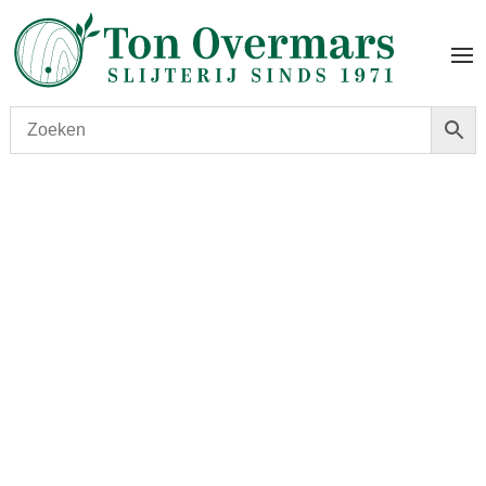
Start
/
shop
/
Wijn
/ Climens 2007 0.375