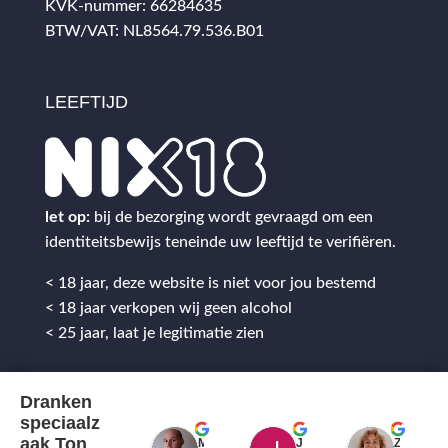
KVK-nummer: 66284635
BTW/VAT: NL8564.79.536.B01
LEEFTIJD
let op:
bij de bezorging wordt gevraagd om een
identiteitsbewijs teneinde uw leeftijd te verifiëren.
< 18 jaar, deze website is niet voor jou bestemd
< 18 jaar verkopen wij geen alcohol
< 25 jaar, laat je legitimatie zien
Dranken
speciaalz
aak Ton
Mitch Van M.
Jules
ZenZetiV @