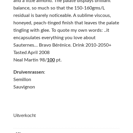
and a little almond. The palate displays brilliant
balance, so much so that the 150-160gms/L
residual is barely noticeable. A sublime viscous,
honeyed, peach-tinged finish that leaves the palate
tingling with glee. To quote my own words: ..it
encapsulates everything you love about
Sauternes… Bravo Bérénice. Drink 2010-2050+
Tasted April 2008
Neal Martin 98/
100
pt.
Druivenrassen
:
Semillon
Sauvignon
Uitverkocht