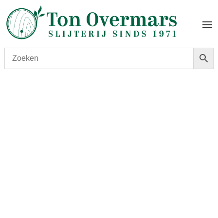
Start
/
shop
/
Wijn
/ Château Puygueraud 2018