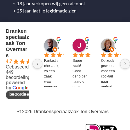
< 18 jaar verkopen wij geen alcohol
< 25 jaar, laat je legitimatie zien
Dranken
speciaalz
aak Ton
Mitch Van M.
Jules
ZenZetiV @
2 jaar geleden
2 jaar geleden
6 jaar ge
Overmar
s
Fantastis
Super 
Op zoek 
4.7
che zaak, 
zaak! 
geweest 
Gebaseerd op
zo een 
Goed 
voor een 
449
zaak 
geholpen
cocktail 
beoordelingen
waar 
, aardig 
naar 
powered
mensen 
personee
apricot 
by
G
o
o
g
l
e
werken 
l en veel 
brandy 
beoordeel ons op
die 
te 
van bols. 
kennis 
bieden!
Bij G&G 
en 
en DirkIII 
© 2026 Drankenspeciaalzaak Ton Overmars
enthousi
niet te 
asme 
krijgen 
bezitten 
en bij 
en weten 
Ton 