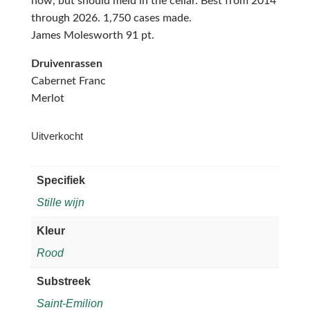
now, but should meld in the cellar. Best from 2014
through 2026. 1,750 cases made.
James Molesworth 91 pt.
Druivenrassen
Cabernet Franc
Merlot
Uitverkocht
Specifiek
Stille wijn
Kleur
Rood
Substreek
Saint-Emilion