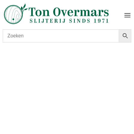
Start
/
shop
/
Wijn
/ Chateau Berliquet 2010