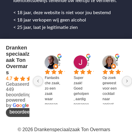
identiteitsbewijs teneinde uw leeftijd te verifiëren.
< 18 jaar, deze website is niet voor jou bestemd
< 18 jaar verkopen wij geen alcohol
< 25 jaar, laat je legitimatie zien
Dranken
speciaalz
aak Ton
Mitch Van M.
Jules
ZenZetiV @
2 jaar geleden
2 jaar geleden
6 jaar ge
Overmar
s
Fantastis
Super 
Op zoek 
4.7
che zaak, 
zaak! 
geweest 
Gebaseerd op
zo een 
Goed 
voor een 
449
zaak 
geholpen
cocktail 
beoordelingen
waar 
, aardig 
naar 
powered
mensen 
personee
apricot 
by
G
o
o
g
l
e
werken 
l en veel 
brandy 
beoordeel ons op
die 
te 
van bols. 
kennis 
bieden!
Bij G&G 
en 
en DirkIII 
© 2026 Drankenspeciaalzaak Ton Overmars
enthousi
niet te 