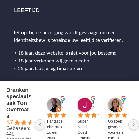
LEEFTIJD
let op:
bij de bezorging wordt gevraagd om een
identiteitsbewijs teneinde uw leeftijd te verifiëren.
< 18 jaar, deze website is niet voor jou bestemd
< 18 jaar verkopen wij geen alcohol
< 25 jaar, laat je legitimatie zien
Dranken
speciaalz
aak Ton
Mitch Van M.
Jules
ZenZetiV @
2 jaar geleden
2 jaar geleden
6 jaar ge
Overmar
s
Fantastis
Super 
Op zoek 
4.7
che zaak, 
zaak! 
geweest 
Gebaseerd op
zo een 
Goed 
voor een 
449
zaak 
geholpen
cocktail 