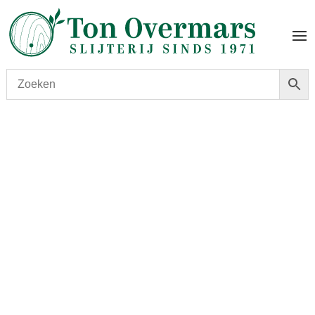
Start
/
shop
/
Land
/
Frankrijk
/ Ciroc Vodka