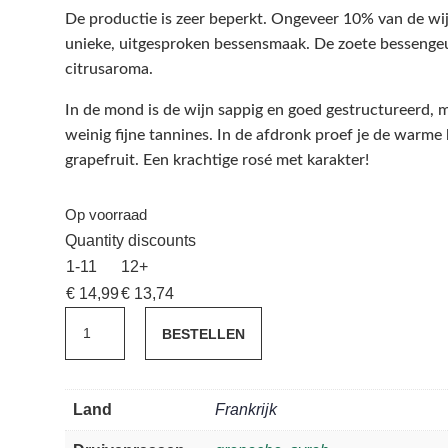
De productie is zeer beperkt. Ongeveer 10% van de wijn 
unieke, uitgesproken bessensmaak. De zoete bessenge
citrusaroma.
In de mond is de wijn sappig en goed gestructureerd,
weinig fijne tannines. In de afdronk proef je de warm
grapefruit. Een krachtige rosé met karakter!
Op voorraad
Quantity discounts
1-11
12+
€
14,99
€
13,74
Mas
BESTELLEN
Bécha
Classique
Rosé
Land
Frankrijk
BIO
aantal