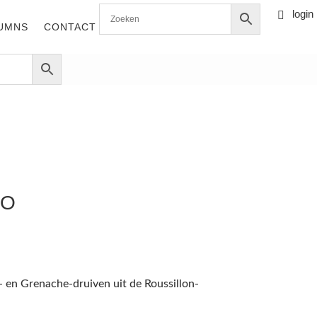
login

0 items
UMNS
CONTACT
IO
 en Grenache-druiven uit de Roussillon-