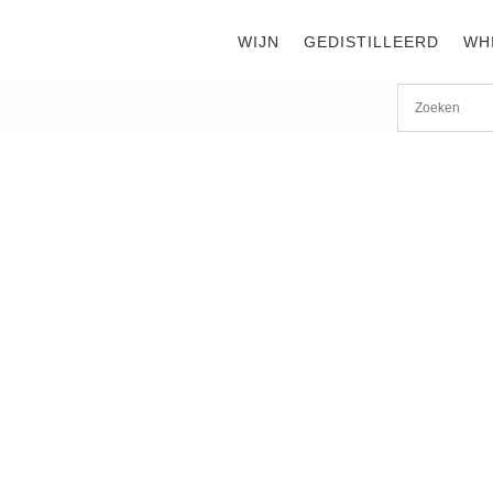
WIJN
GEDISTILLEERD
WH
Start
/
shop
/
Wijn
/ Mas Bécha Classique Rosé BIO