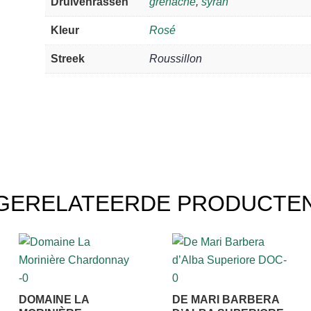
Druivenrassen
grenache
,
syrah
Kleur
Rosé
Streek
Roussillon
GERELATEERDE PRODUCTE
DOMAINE LA
DE MARI BARBERA