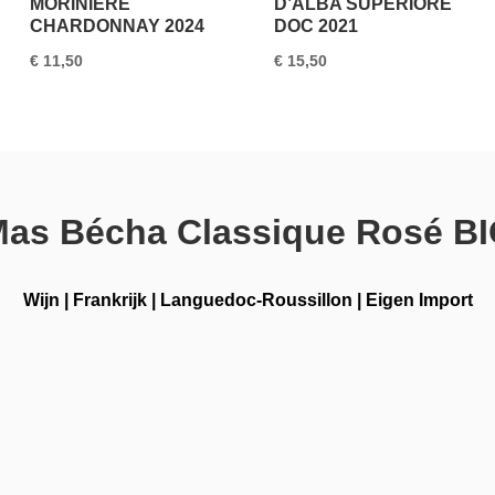
MORINIÈRE
D’ALBA SUPERIORE
CHARDONNAY 2024
DOC 2021
€
11,50
€
15,50
as Bécha Classique Rosé B
Wijn
|
Frankrijk
|
Languedoc-Roussillon
|
Eigen Import