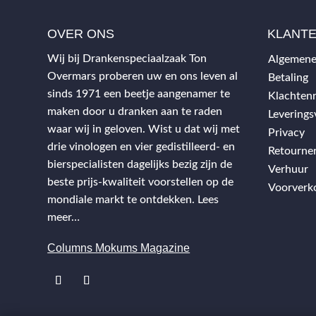
OVER ONS
KLANT
Wij bij Drankenspeciaalzaak Ton
Algemene
Overmars proberen uw en ons leven al
Betaling
sinds 1971 een beetje aangenamer te
Klachtenr
maken door u dranken aan te raden
Levering
waar wij in geloven. Wist u dat wij met
Privacy
drie vinologen en vier gedistilleerd- en
Retourne
bierspecialisten dagelijks bezig zijn de
Verhuur
beste prijs-kwaliteit voorstellen op de
Voorverk
mondiale markt te ontdekken.
Lees
meer…
Columns Mokums Magazine