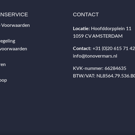
ENSERVICE
CONTACT
 Voorwaarden
Locatie:
Hoofddorpplein 11
1059 CV AMSTERDAM
egeling
Contact:
+31 (0)20 615 71 4
svoorwaarden
info@tonovermars.nl
ren
KVK-nummer: 66284635
BTW/VAT: NL8564.79.536.B
oop