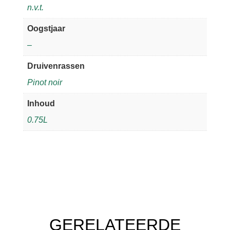
n.v.t.
Oogstjaar
–
Druivenrassen
Pinot noir
Inhoud
0.75L
GERELATEERDE