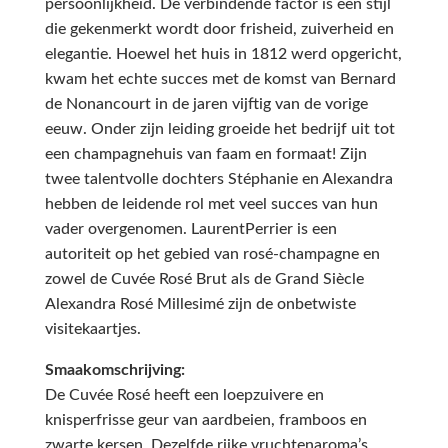
persoonlijkheid. De verbindende factor is een stijl
die gekenmerkt wordt door frisheid, zuiverheid en
elegantie. Hoewel het huis in 1812 werd opgericht,
kwam het echte succes met de komst van Bernard
de Nonancourt in de jaren vijftig van de vorige
eeuw. Onder zijn leiding groeide het bedrijf uit tot
een champagnehuis van faam en formaat! Zijn
twee talentvolle dochters Stéphanie en Alexandra
hebben de leidende rol met veel succes van hun
vader overgenomen. LaurentPerrier is een
autoriteit op het gebied van rosé-champagne en
zowel de Cuvée Rosé Brut als de Grand Siècle
Alexandra Rosé Millesimé zijn de onbetwiste
visitekaartjes.
Smaakomschrijving:
De Cuvée Rosé heeft een loepzuivere en
knisperfrisse geur van aardbeien, framboos en
zwarte kersen. Dezelfde rijke vruchtenaroma’s