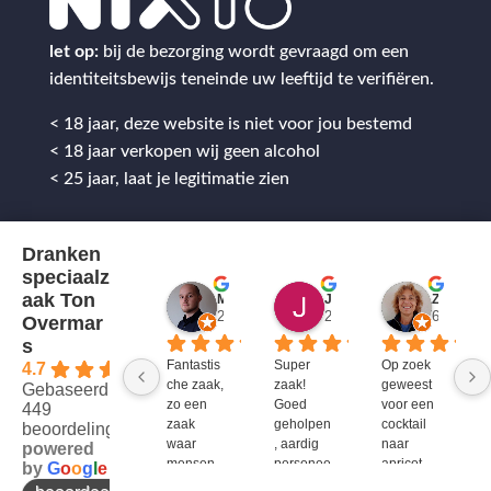
let op:
bij de bezorging wordt gevraagd om een
identiteitsbewijs teneinde uw leeftijd te verifiëren.
< 18 jaar, deze website is niet voor jou bestemd
< 18 jaar verkopen wij geen alcohol
< 25 jaar, laat je legitimatie zien
Dranken
speciaalz
aak Ton
Mitch Van M.
Jules
ZenZetiV @
2 jaar geleden
2 jaar geleden
6 jaar ge
Overmar
s
Fantastis
Super 
Op zoek 
4.7
che zaak, 
zaak! 
geweest 
Gebaseerd op
zo een 
Goed 
voor een 
449
zaak 
geholpen
cocktail 
beoordelingen
waar 
, aardig 
naar 
powered
mensen 
personee
apricot 
by
G
o
o
g
l
e
werken 
l en veel 
brandy 