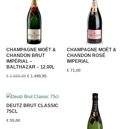
CHAMPAGNE MOËT &
CHAMPAGNE MOËT &
CHANDON BRUT
CHANDON ROSÉ
IMPÉRIAL –
IMPERIAL
BALTHAZAR – 12.00L
€
71,00
Oorspronkelijke
Huidige
€
1.550,00
€
1.499,95
prijs
prijs
was:
is:
€ 1.550,00.
€ 1.499,95.
DEUTZ BRUT CLASSIC
75CL
€
55,00