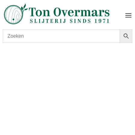
Start
/
shop
/
Wijn
/ Laurent-Perrier Cuvée Rosé Brut