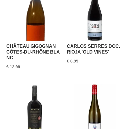
CHÂTEAU GIGOGNAN
CARLOS SERRES DOC.
CÔTES‑DU‑RHÔNE BLA
RIOJA ‘OLD VINES’
NC
€
6,95
€
12,99