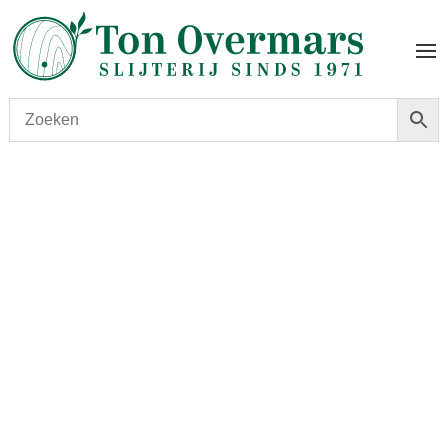
Start
/
shop
/
Wijn
/ E. Guigal Condrieu 2021