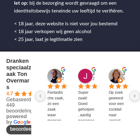
let op:
bij de bezorging wordt gevraagd om een
identiteitsbewijs teneinde uw leeftijd te verifiëren.
< 18 jaar, deze website is niet voor jou bestemd
< 18 jaar verkopen wij geen alcohol
< 25 jaar, laat je legitimatie zien
Dranken
speciaalz
aak Ton
Mitch Van M.
Jules
ZenZetiV @
2 jaar geleden
2 jaar geleden
6 jaar ge
Overmar
s
Fantastis
Super 
Op zoek 
4.7
che zaak, 
zaak! 
geweest 
Gebaseerd op
zo een 
Goed 
voor een 
449
zaak 
geholpen
cocktail 
beoordelingen
waar 
, aardig 
naar 
powered
mensen 
personee
apricot 
by
G
o
o
g
l
e
werken 
l en veel 
brandy 
beoordeel ons op
die 
te 
van bols. 
kennis 
bieden!
Bij G&G 