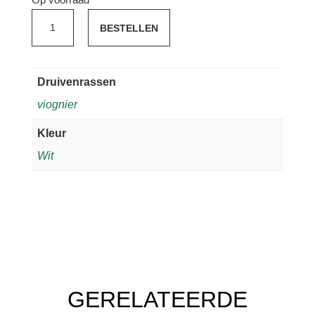
Op voorraad
E.
BESTELLEN
Guigal
Condrieu
2021
Druivenrassen
aantal
viognier
Kleur
Wit
GERELATEERDE