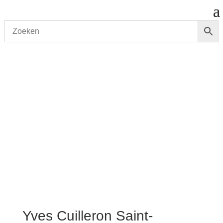
Start
/
shop
/
Wijn
/ Yves Cuilleron Saint-Joseph Rouge
aoc ‘Les Serines 2021
Yves Cuilleron Saint-