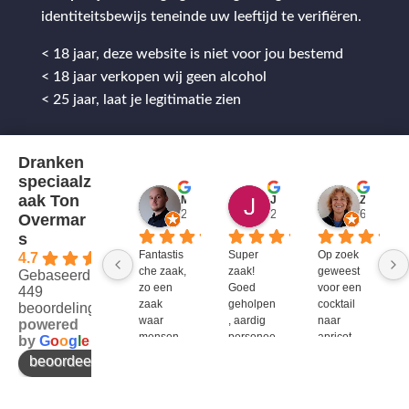
identiteitsbewijs teneinde uw leeftijd te verifiëren.
< 18 jaar, deze website is niet voor jou bestemd
< 18 jaar verkopen wij geen alcohol
< 25 jaar, laat je legitimatie zien
Dranken
speciaalz
aak Ton
Mitch Van M.
Jules
ZenZetiV @
2 jaar geleden
2 jaar geleden
6 jaar ge
Overmar
s
Fantastis
Super 
Op zoek 
4.7
che zaak, 
zaak! 
geweest 
Gebaseerd op
zo een 
Goed 
voor een 
449
zaak 
geholpen
cocktail 
beoordelingen
waar 
, aardig 
naar 
powered
mensen 
personee
apricot 
by
G
o
o
g
l
e
werken 
l en veel 
brandy 
beoordeel ons op
die 
te 
van bols. 
kennis 
bieden!
Bij G&G 
en 
en DirkIII 