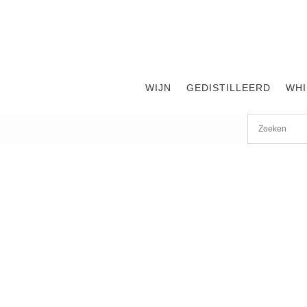
WIJN
GEDISTILLEERD
WHI
Start
/
shop
/
Wijn
/ Taittinger Reserve demi-sec