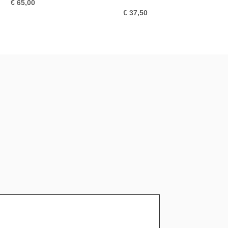
€
65,00
€
37,50