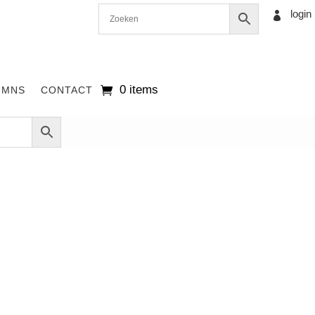
login

0 items
UMNS
CONTACT