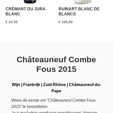
CRÉMANT DU JURA
RUINART BLANC DE
BLANC
BLANCS
€
24,50
€
105,00
Châteauneuf Combe
Fous 2015
Wijn
|
Frankrijk
|
Zuid-Rhône
|
Châteauneuf-du-
Pape
Wees de eerste om “Châteauneuf Combe Fous
2015” te beoordelen
Je e-mailadres wordt niet gepubliceerd.
Vereiste