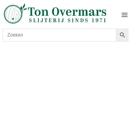
Start
/
shop
/
Wijn
/ Châteauneuf Combe Fous 2015