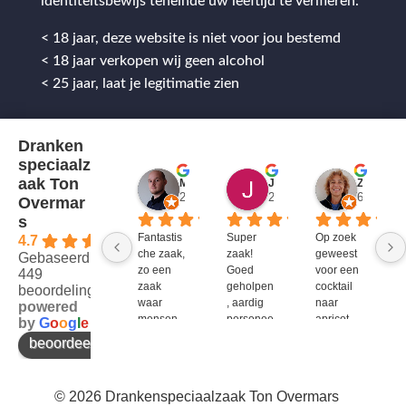
identiteitsbewijs teneinde uw leeftijd te verifiëren.
< 18 jaar, deze website is niet voor jou bestemd
< 18 jaar verkopen wij geen alcohol
< 25 jaar, laat je legitimatie zien
Dranken
speciaalz
aak Ton
Mitch Van M.
Jules
ZenZetiV @
2 jaar geleden
2 jaar geleden
6 jaar ge
Overmar
s
Fantastis
Super 
Op zoek 
4.7
che zaak, 
zaak! 
geweest 
Gebaseerd op
zo een 
Goed 
voor een 
449
zaak 
geholpen
cocktail 
beoordelingen
waar 
, aardig 
naar 
powered
mensen 
personee
apricot 
by
G
o
o
g
l
e
werken 
l en veel 
brandy 
beoordeel ons op
die 
te 
van bols. 
kennis 
bieden!
Bij G&G 
en 
en DirkIII 
© 2026 Drankenspeciaalzaak Ton Overmars
enthousi
niet te 