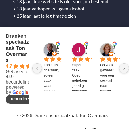
< 18 jaar, deze website is niet voor jou bestemd
< 18 jaar verkopen wij geen alcohol
< 25 jaar, laat je legitimatie zien
Dranken
speciaalz
aak Ton
Mitch Van M.
Jules
ZenZetiV @
2 jaar geleden
2 jaar geleden
6 jaar ge
Overmar
s
Fantastis
Super 
Op zoek 
4.7
che zaak, 
zaak! 
geweest 
Gebaseerd op
zo een 
Goed 
voor een 
449
zaak 
geholpen
cocktail 
beoordelingen
waar 
, aardig 
naar 
powered
mensen 
personee
apricot 
by
G
o
o
g
l
e
werken 
l en veel 
brandy 
beoordeel ons op
die 
te 
van bols. 
kennis 
bieden!
Bij G&G 
en 
en DirkIII 
© 2026 Drankenspeciaalzaak Ton Overmars
enthousi
niet te 
asme 
krijgen 
bezitten 
en bij 