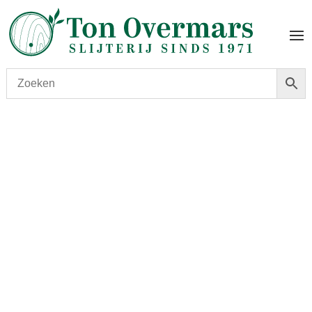
Start
/
shop
/
Wijn
/ Terres Basses Laballe blanc