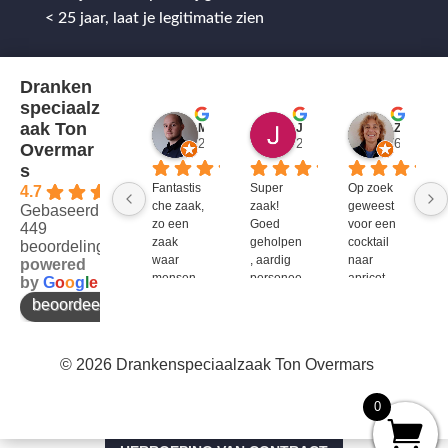
< 25 jaar, laat je legitimatie zien
Dranken
speciaalz
aak Ton
Mitch Van M.
Jules
ZenZetiV @
2 jaar geleden
2 jaar geleden
6 jaar ge
Overmar
s
Fantastis
Super 
Op zoek 
4.7
che zaak, 
zaak! 
geweest 
Gebaseerd op
zo een 
Goed 
voor een 
449
zaak 
geholpen
cocktail 
beoordelingen
waar 
, aardig 
naar 
powered
mensen 
personee
apricot 
by
G
o
o
g
l
e
werken 
l en veel 
brandy 
beoordeel ons op
die 
te 
van bols. 
kennis 
bieden!
Bij G&G 
en 
en DirkIII 
© 2026 Drankenspeciaalzaak Ton Overmars
enthousi
niet te 
asme 
krijgen 
bezitten 
en bij 
0
en weten 
Ton 
over te 
Overmar