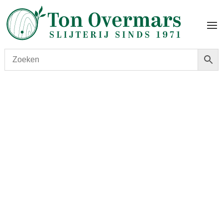
Start
/
shop
/
Land
/
Italië
/ Poli Marconi 46