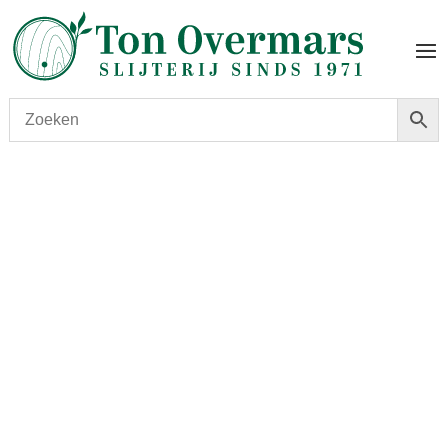
Start
/
shop
/
Land
/
Mexico
/ 1800 Tequila Silver