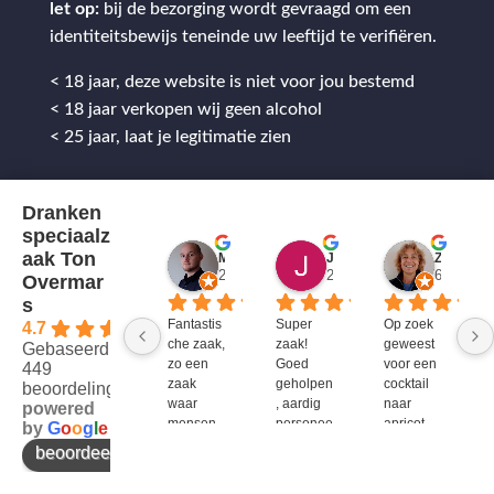
let op:
bij de bezorging wordt gevraagd om een
identiteitsbewijs teneinde uw leeftijd te verifiëren.
< 18 jaar, deze website is niet voor jou bestemd
< 18 jaar verkopen wij geen alcohol
< 25 jaar, laat je legitimatie zien
Dranken
speciaalz
aak Ton
Mitch Van M.
Jules
ZenZetiV @
2 jaar geleden
2 jaar geleden
6 jaar ge
Overmar
s
Fantastis
Super 
Op zoek 
4.7
che zaak, 
zaak! 
geweest 
Gebaseerd op
zo een 
Goed 
voor een 
449
zaak 
geholpen
cocktail 
beoordelingen
waar 
, aardig 
naar 
powered
mensen 
personee
apricot 
by
G
o
o
g
l
e
werken 
l en veel 
brandy 
beoordeel ons op
die 
te 
van bols. 
kennis 
bieden!
Bij G&G 