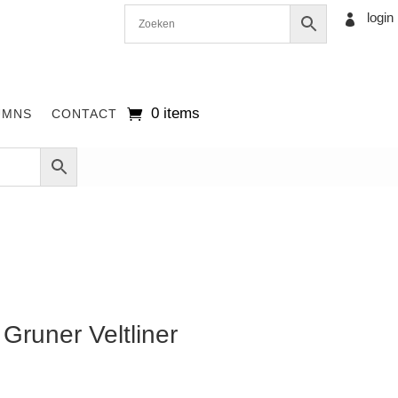
login

0 items
UMNS
CONTACT
Gruner Veltliner