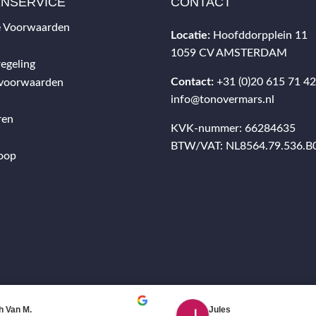
ENSERVICE
CONTACT
 Voorwaarden
Locatie:
Hoofddorpplein 11
1059 CV AMSTERDAM
egeling
Contact:
+31 (0)20 615 71 4
svoorwaarden
info@tonovermars.nl
ren
KVK-nummer: 66284635
BTW/VAT: NL8564.79.536.B
oop
h Van M.
Jules