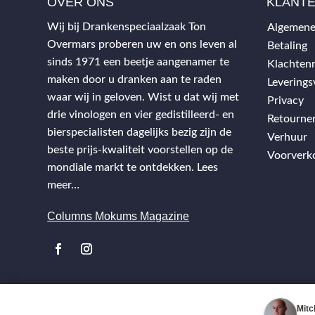
OVER ONS
KLANT
Wij bij Drankenspeciaalzaak Ton
Algemene
Overmars proberen uw en ons leven al
Betaling
sinds 1971 een beetje aangenamer te
Klachtenr
maken door u dranken aan te raden
Levering
waar wij in geloven. Wist u dat wij met
Privacy
drie vinologen en vier gedistilleerd- en
Retourne
bierspecialisten dagelijks bezig zijn de
Verhuur
beste prijs-kwaliteit voorstellen op de
Voorverk
mondiale markt te ontdekken.
Lees
meer…
Columns Mokums Magazine
Mitc