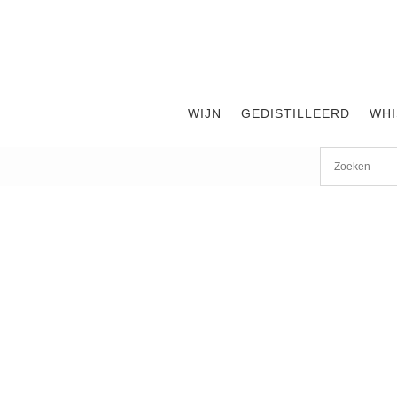
WIJN
GEDISTILLEERD
WHI
Start
/
shop
/
Wijn
/ Hirtzberger Honivogl SM 2015 Gruner V