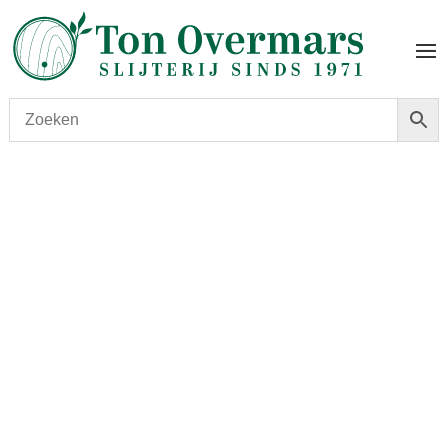
Start
/
shop
/
Versterkt
/
Port
/ Fonseca Vintage 2007