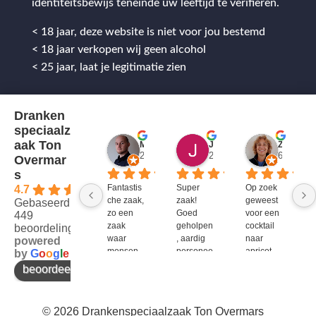
identiteitsbewijs teneinde uw leeftijd te verifiëren.
< 18 jaar, deze website is niet voor jou bestemd
< 18 jaar verkopen wij geen alcohol
< 25 jaar, laat je legitimatie zien
Dranken
speciaalz
aak Ton
Mitch Van M.
Jules
ZenZetiV @
2 jaar geleden
2 jaar geleden
6 jaar ge
Overmar
s
Fantastis
Super 
Op zoek 
4.7
che zaak, 
zaak! 
geweest 
Gebaseerd op
zo een 
Goed 
voor een 
449
zaak 
geholpen
cocktail 
beoordelingen
waar 
, aardig 
naar 
powered
mensen 
personee
apricot 
by
G
o
o
g
l
e
werken 
l en veel 
brandy 
beoordeel ons op
die 
te 
van bols. 
kennis 
bieden!
Bij G&G 
en 
en DirkIII 
© 2026 Drankenspeciaalzaak Ton Overmars
enthousi
niet te 