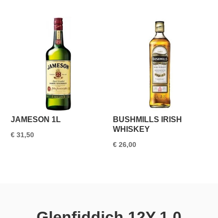
JAMESON 1L
BUSHMILLS IRISH
WHISKEY
€
31,50
€
26,00
Glenfiddich 12Y 1.0