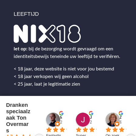
LEEFTIJD
let op:
bij de bezorging wordt gevraagd om een
identiteitsbewijs teneinde uw leeftijd te verifiëren.
< 18 jaar, deze website is niet voor jou bestemd
< 18 jaar verkopen wij geen alcohol
< 25 jaar, laat je legitimatie zien
Dranken
speciaalz
aak Ton
Mitch Van M.
Jules
ZenZetiV @
2 jaar geleden
2 jaar geleden
6 jaar ge
Overmar
s
Fantastis
Super 
Op zoek 