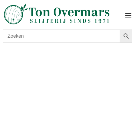
Start
/
shop
/
Land
/
Schotland
/ Glenfiddich 12Y 1.0 Liter