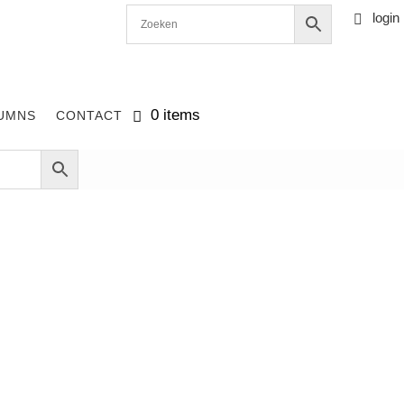
login

0 items
UMNS
CONTACT