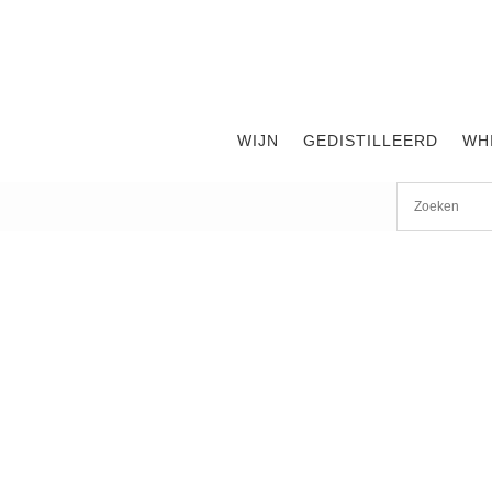
WIJN
GEDISTILLEERD
WH
Start
/
shop
/
Land
/
Spanje
/ Guilera Cava Brut Reserva