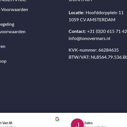
 Voorwaarden
Locatie:
Hoofddorpplein 11
1059 CV AMSTERDAM
egeling
Contact:
+31 (0)20 615 71 4
svoorwaarden
info@tonovermars.nl
ren
KVK-nummer: 66284635
BTW/VAT: NL8564.79.536.B
oop
h Van M.
Jules